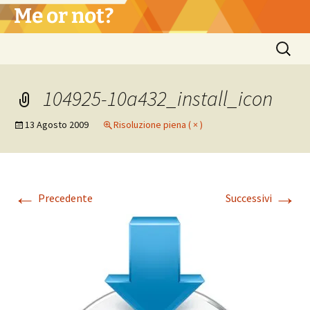
Vai
Me or not?
al
contenuto
Ricerca
per:
104925-10a432_install_icon
13 Agosto 2009
Risoluzione piena ( × )
←
→
Precedente
Successivi