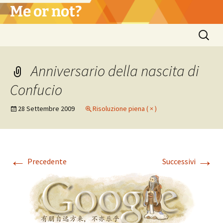
Vai
Me or not?
al
contenuto
Ricerca
per:
Anniversario della nascita di
Confucio
28 Settembre 2009
Risoluzione piena ( × )
←
→
Precedente
Successivi