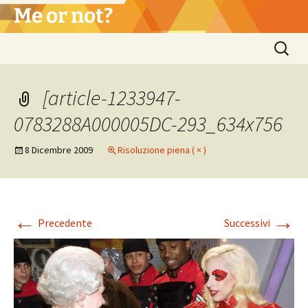
Vai
Me or not?
al
contenuto
Ricerca
per:
[article-1233947-
0783288A000005DC-293_634x756
8 Dicembre 2009
Risoluzione piena ( × )
←
→
Precedente
Successivi