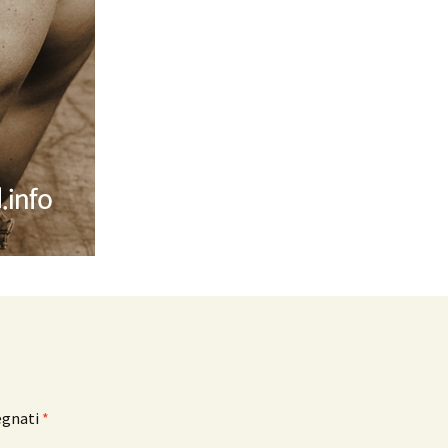
egnati
*