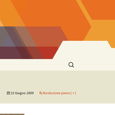
Ricerca
per:
23 Giugno 2009
Risoluzione piena ( × )