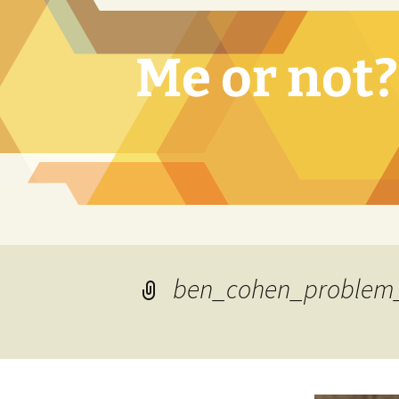
Vai
al
contenuto
Me or not?
ben_cohen_problem