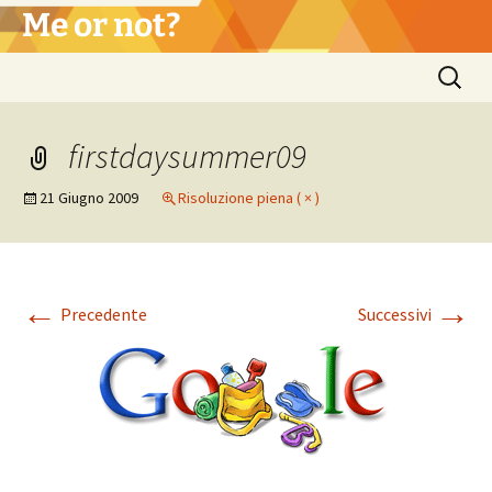
Vai
Me or not?
al
contenuto
Ricerca
per:
firstdaysummer09
21 Giugno 2009
Risoluzione piena ( × )
←
→
Precedente
Successivi