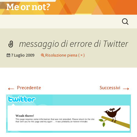
Vai
Me or not?
al
contenuto
Ricerca
per:
messaggio di errore di Twitter
7 Luglio 2009
Risoluzione piena ( × )
←
→
Precedente
Successivi