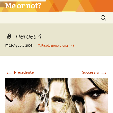
Vai
Me or not?
al
contenuto
Ricerca
per:
Heroes 4
19 Agosto 2009
Risoluzione piena ( × )
←
→
Precedente
Successivi