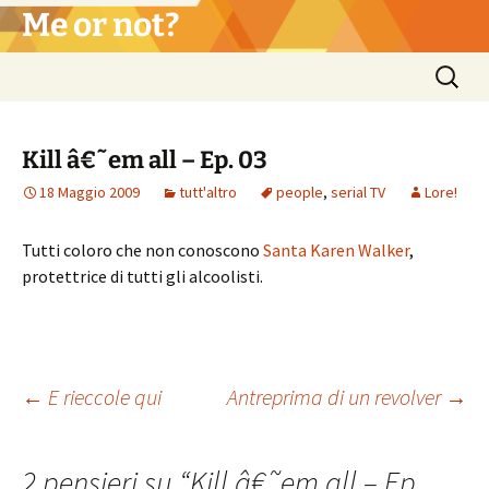
Vai
Me or not?
al
contenuto
Ricerca
per:
Kill â€˜em all – Ep. 03
18 Maggio 2009
tutt'altro
people
,
serial TV
Lore!
Tutti coloro che non conoscono
Santa
Karen
Walker
,
protettrice di tutti gli alcoolisti.
Navigazione
←
E rieccole qui
Antreprima di un revolver
→
articolo
2 pensieri su “
Kill â€˜em all – Ep.