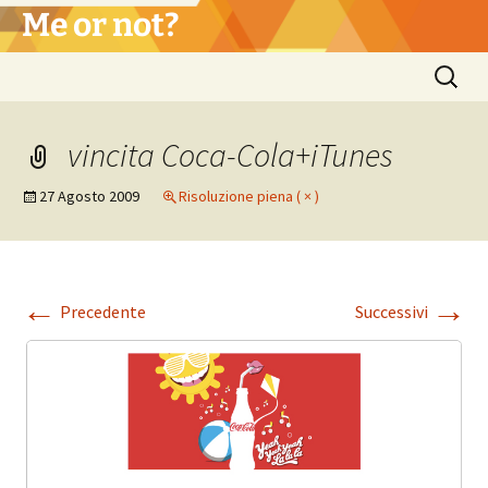
Vai
Me or not?
al
contenuto
Ricerca
per:
vincita Coca-Cola+iTunes
27 Agosto 2009
Risoluzione piena ( × )
←
→
Precedente
Successivi