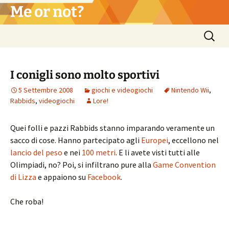
Vai
Me or not?
al
contenuto
Ricerca
per:
I conigli sono molto sportivi
5 Settembre 2008
giochi e videogiochi
Nintendo Wii
,
Rabbids
,
videogiochi
Lore!
Quei folli e pazzi Rabbids stanno imparando veramente un
sacco di cose. Hanno partecipato agli
Europei
, eccellono nel
lancio del peso
e nei
100 metri
. E li avete visti tutti alle
Olimpiadi, no? Poi, si infiltrano pure alla
Game Convention
di Lizza
e appaiono su
Facebook
.
Che roba!