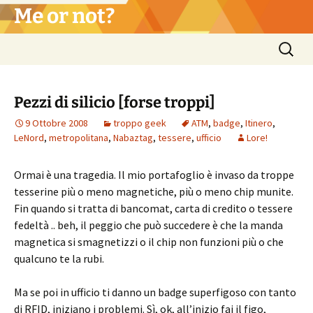
Vai
Me or not?
al
contenuto
Ricerca
per:
Pezzi di silicio [forse troppi]
9 Ottobre 2008
troppo geek
ATM
,
badge
,
Itinero
,
LeNord
,
metropolitana
,
Nabaztag
,
tessere
,
ufficio
Lore!
Ormai è una tragedia. Il mio portafoglio è invaso da troppe
tesserine più o meno magnetiche, più o meno chip munite.
Fin quando si tratta di bancomat, carta di credito o tessere
fedeltà .. beh, il peggio che può succedere è che la manda
magnetica si smagnetizzi o il chip non funzioni più o che
qualcuno te la rubi.
Ma se poi in ufficio ti danno un badge superfigoso con tanto
di RFID, iniziano i problemi. Sì, ok, all’inizio fai il figo,