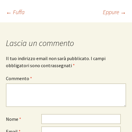
Navigazione
←
Fuffa
Eppure
→
articolo
Lascia un commento
Il tuo indirizzo email non sarà pubblicato.
I campi
obbligatori sono contrassegnati
*
Commento
*
Nome
*
Email
*