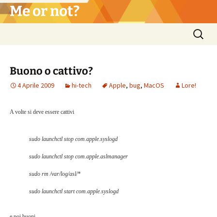
Vai
Me or not?
al
contenuto
Ricerca
per:
Buono o cattivo?
4 Aprile 2009
hi-tech
Apple
,
bug
,
MacOS
Lore!
A volte si deve essere cattivi
sudo launchctl stop com.apple.syslogd
sudo launchctl stop com.apple.aslmanager
sudo rm /var/log/asl/*
sudo launchctl start com.apple.syslogd
e poi buoni