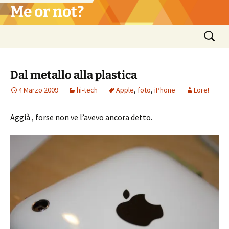
Vai
Me or not?
al
contenuto
Ricerca
per:
Dal metallo alla plastica
4 Marzo 2009
hi-tech
Apple
,
foto
,
iPhone
Lore!
Aggià , forse non ve l’avevo ancora detto.