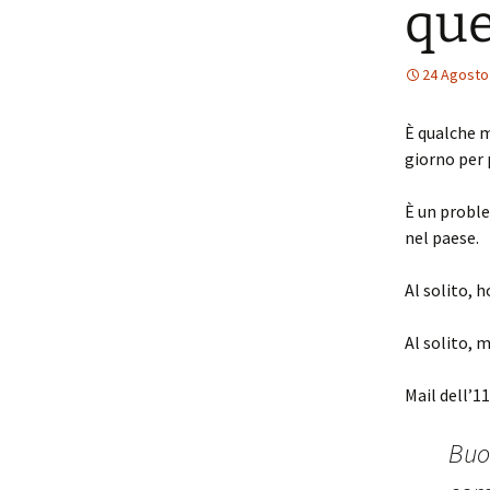
que
24 Agosto
È qualche m
giorno per
È un proble
nel paese.
Al solito, h
Al solito, 
Mail dell’1
Buo