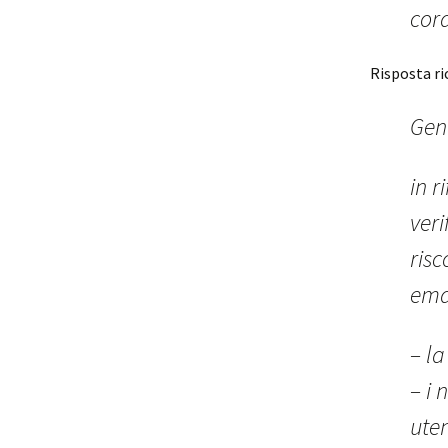
cord
Risposta ri
Gent
in r
veri
risc
ema
– la
– i 
uten