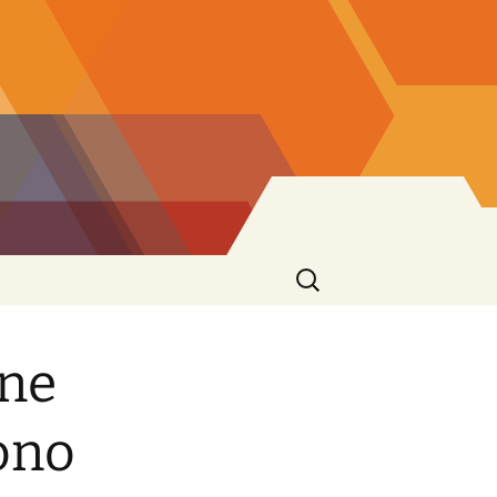
Ricerca
per:
ene
ono