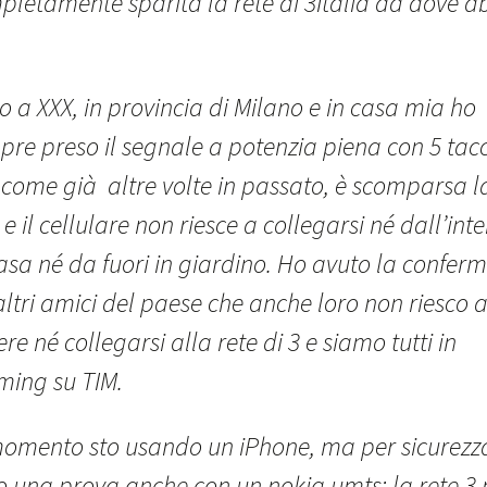
pletamente sparita la rete di 3Italia da dove a
o a XXX, in provincia di Milano e in casa mia ho
pre preso il segnale a potenzia piena con 5 tac
, come già altre volte in passato, è scomparsa l
 e il cellulare non riesce a collegarsi né dall’int
asa né da fuori in giardino. Ho avuto la confer
ltri amici del paese che anche loro non riesco 
re né collegarsi alla rete di 3 e siamo tutti in
ming su TIM.
momento sto usando un iPhone, ma per sicurezz
to una prova anche con un nokia umts: la rete 3