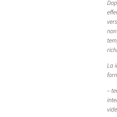
Dopo
effe
ver
non 
tem
rich
La i
forn
– te
inte
vide