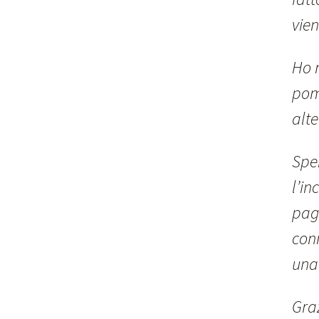
vien
Ho n
pom
alte
Sper
l’in
paga
con
una
Graz