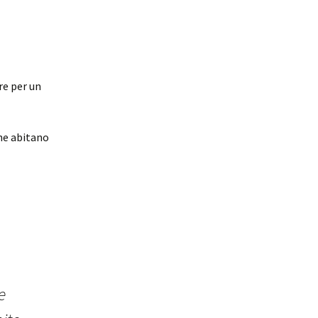
re per un
che abitano
e