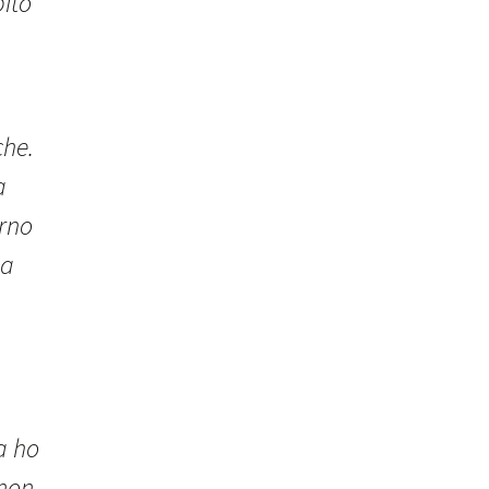
bito
che.
a
erno
ma
a
a ho
 non