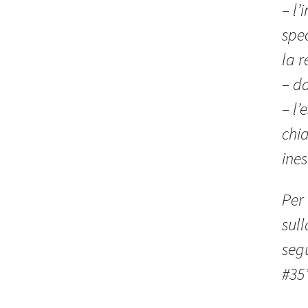
– l’
spe
la r
– da
– l’
chi
ines
Per 
sull
seg
#35