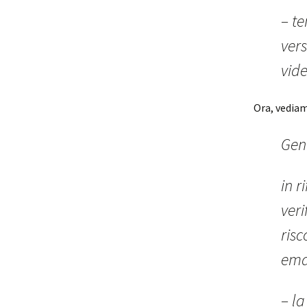
– te
ver
vide
Ora, vediam
Gent
in r
veri
risc
ema
– la