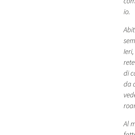
com
io.
Abit
sem
Ieri
rete
di c
da a
vede
roa
Al 
fat