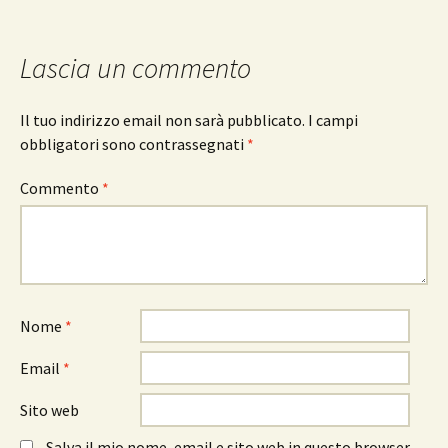
Lascia un commento
Il tuo indirizzo email non sarà pubblicato.
I campi
obbligatori sono contrassegnati
*
Commento
*
Nome
*
Email
*
Sito web
Salva il mio nome, email e sito web in questo browser