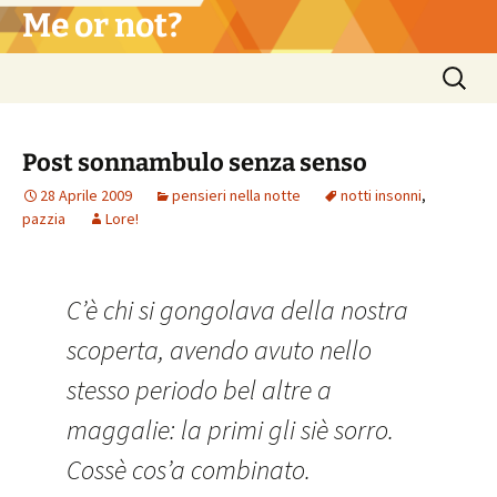
Vai
Me or not?
al
contenuto
Ricerca
per:
Post sonnambulo senza senso
28 Aprile 2009
pensieri nella notte
notti insonni
,
pazzia
Lore!
C’è chi si gongolava della nostra
scoperta, avendo avuto nello
stesso periodo bel altre a
maggalie: la primi gli siè sorro.
Cossè cos’a combinato.