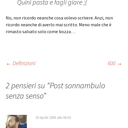
Quini pasta e fagli giare ;(
No, non ricordo neanche cosa volevo scrivere. Anzi, non
ricordo neanche di averlo mai scritto. Meno male che è
rimasto salvato solo come bozza…
Navigazione
←
Definizioni
600
→
articolo
2 pensieri su “
Post sonnambulo
senza senso
”
29 Aprile 2009 alle 00:03