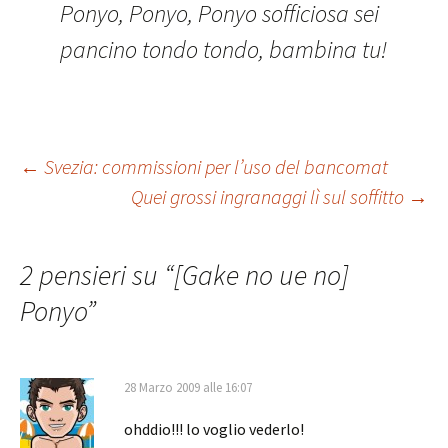
Ponyo, Ponyo, Ponyo sofficiosa sei
pancino tondo tondo, bambina tu!
Navigazione
←
Svezia: commissioni per l’uso del bancomat
Quei grossi ingranaggi lì sul soffitto
→
articolo
2 pensieri su “
[Gake no ue no]
Ponyo
”
28 Marzo 2009 alle 16:07
ohddio!!! lo voglio vederlo!