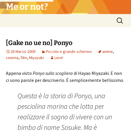
Vai
Me or not?
al
contenuto
Ricerca
per:
[Gake no ue no] Ponyo
28 Marzo 2009
Piccolo e grande schermo
anime
,
cinema
,
film
,
Miyazaki
Lore!
Appena visto
P
onyo sulla scogliera
di Hayao Miyazaki. E non
ci sono parole per descriverlo. È semplicemente bellissimo.
Questa è la storia di Ponyo, una
pesciolina marina che lotta per
realizzare il sogno di vivere con un
bimbo di nome Sosuke. Ma è