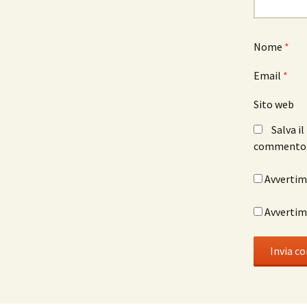
Nome
*
Email
*
Sito web
Salva i
commento
Avvertimi
Avvertimi