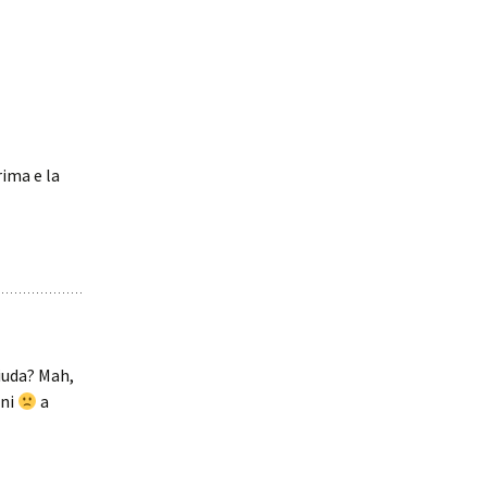
rima e la
iuda? Mah,
oni
a