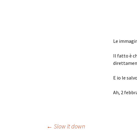
Le immagini
Il fatto è c
direttament
E io le salv
Ah, 2 febbr
Navigazione
←
Slow it down