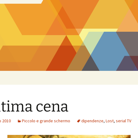
ltima cena
o 2010
Piccolo e grande schermo
dipendenze
,
Lost
,
serial TV