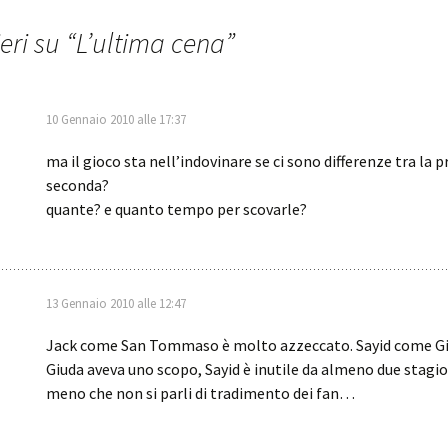
eri su “
L’ultima cena
”
10 Gennaio 2010 alle 17:37
ma il gioco sta nell’indovinare se ci sono differenze tra la p
seconda?
quante? e quanto tempo per scovarle?
13 Gennaio 2010 alle 12:47
Jack come San Tommaso è molto azzeccato. Sayid come G
Giuda aveva uno scopo, Sayid è inutile da almeno due stagi
meno che non si parli di tradimento dei fan…