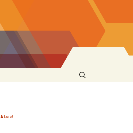
Ricerca
per:
Lore!