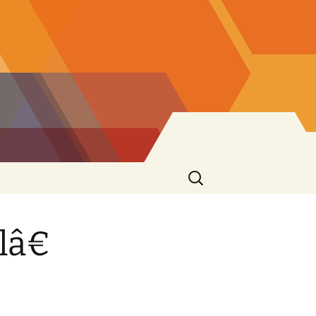
Ricerca
per:
llâ€