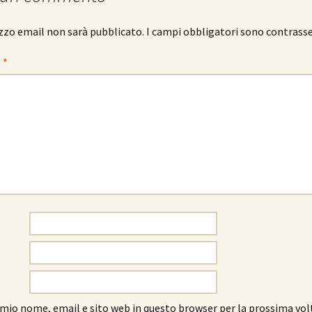
rizzo email non sarà pubblicato.
I campi obbligatori sono contrass
o
*
l mio nome, email e sito web in questo browser per la prossima vol