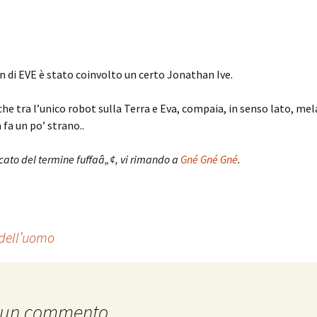
gn di EVE è stato coinvolto un certo Jonathan Ive.
che tra l’unico robot sulla Terra e Eva, compaia, in senso lato, mel
fa un po’ strano..
ficato del termine fuffaâ„¢, vi rimando a
Gné Gné Gné
.
i dell’uomo
 un commento