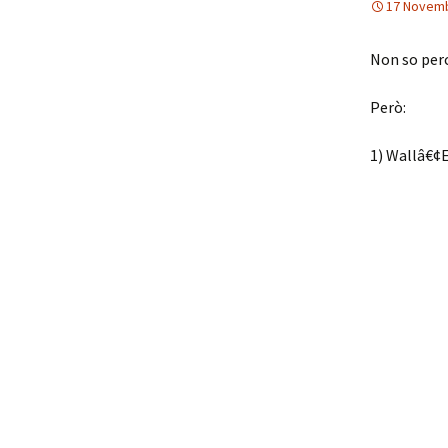
17 Novem
Non so perc
Però:
1) Wallâ€¢E