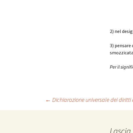
2) nel desi
3) pensare 
smozzicata 
Per il signi
Navigazione
←
Dichiarazione universale dei diritt
articolo
Lascia