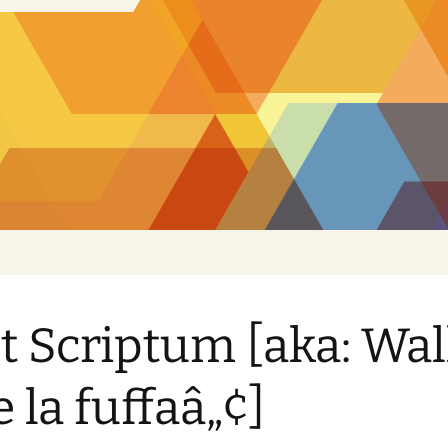
t Scriptum [aka: Wa
e la fuffaâ„¢]