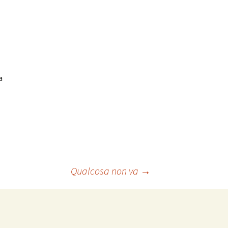
a
Qualcosa non va
→