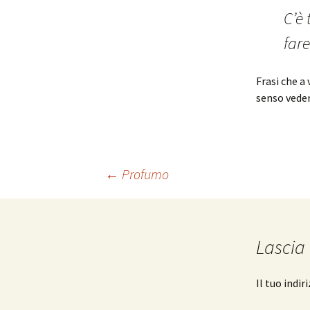
C’è 
fare
Frasi che a
senso veders
Navigazione
←
Profumo
articolo
Lascia
Il tuo indi