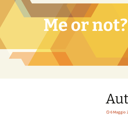
Vai
al
contenuto
Me or not?
Aut
6 Maggio 