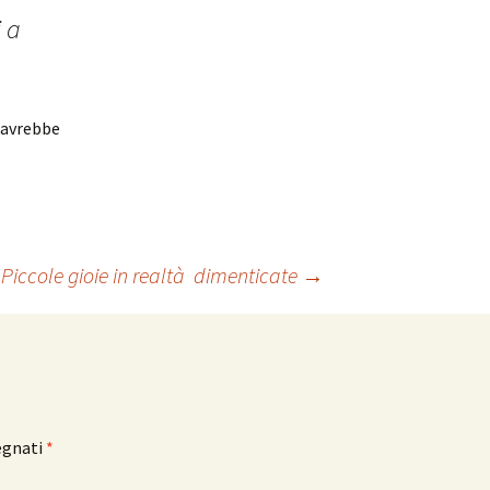
i a
i avrebbe
Piccole gioie in realtà dimenticate
→
egnati
*