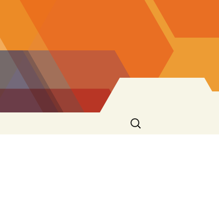
Ricerca
per: