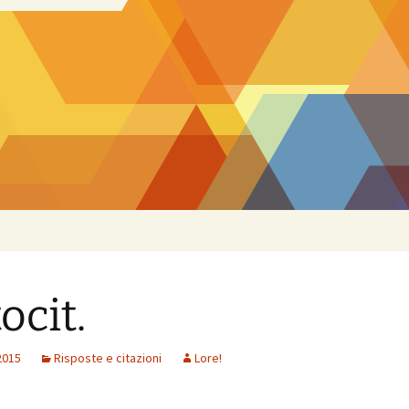
ocit.
2015
Risposte e citazioni
Lore!