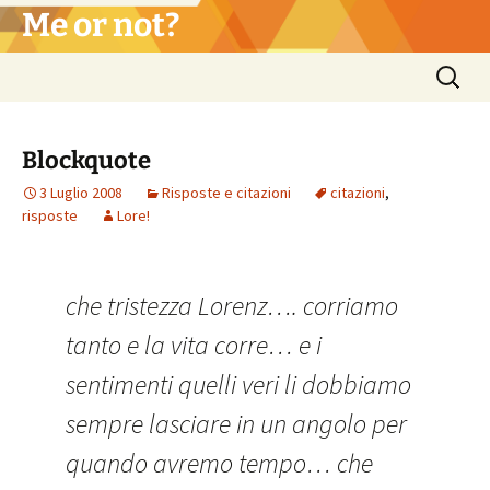
Vai
Me or not?
al
contenuto
Ricerca
per:
Blockquote
3 Luglio 2008
Risposte e citazioni
citazioni
,
risposte
Lore!
che tristezza Lorenz…. corriamo
tanto e la vita corre… e i
sentimenti quelli veri li dobbiamo
sempre lasciare in un angolo per
quando avremo tempo… che