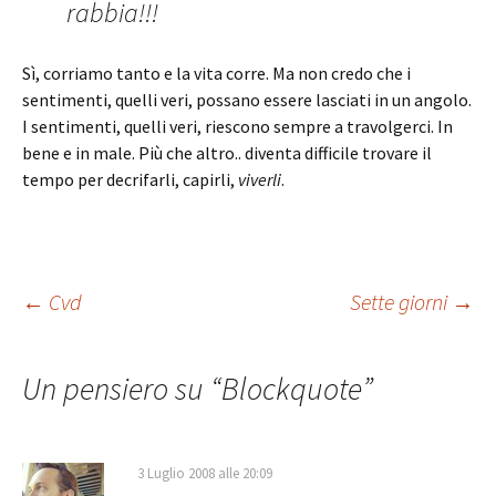
rabbia!!!
Sì, corriamo tanto e la vita corre. Ma non credo che i
sentimenti, quelli veri, possano essere lasciati in un angolo.
I sentimenti, quelli veri, riescono sempre a travolgerci. In
bene e in male. Più che altro.. diventa difficile trovare il
tempo per decrifarli, capirli,
viverli
.
Navigazione
←
Cvd
Sette giorni
→
articolo
Un pensiero su “
Blockquote
”
3 Luglio 2008 alle 20:09