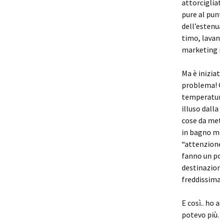
attorciglia
pure al punt
dell’estenu
timo, lavan
marketing i
Ma è inizia
problema! Q
temperatura
illuso dall
cose da met
in bagno mi
“attenzione
fanno un po
destinazion
freddissima 
E così.. ho
potevo più.