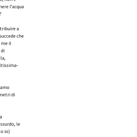
nere l’acqua
?
tribuire a
 succede che
 me il
 di
la,
ltissima-
siamo
metri di
ra
ssurdo, le
o io)