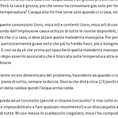
Però la casa è grossa, poi che senso ha consumare gas solo per te
 temperaatura? L’acqua alla fin fine serve solo quando ci si lava, no
queste convinzioni (loro, mica io!) e contenti (loro, mica io!) di con
mondo dall’implosione causa utilizzo di tutte le risorse disponibili,
lte che ci si lava, si deve alzare quella maledetta manopola. Poi per
particolarmente grave visto che più fa freddo fuori, più o bisogno
 E così va da sè che prima poi spaccherò quella maledetta manopo
dopo essermi assicurato che è bloccata sulla temperatura alta-a
brucia.
ente mi ero dimenticato del problema, facendomi da quando ci 
l piano di sotto, sempre la doccia. Doccia che dista circa 2/3/pochi 
i dalla caldaia quindi l’acqua arriva calda..
 preda ad un torcicollo (perchè si chiama torcicollo? Il mio collo e
 e impossibilitato a fare qualsiasi movimento!) e un bloccaspalla a
di tutte. Mi son messo lo scaldacollo (regalato, mica l’ho comprat