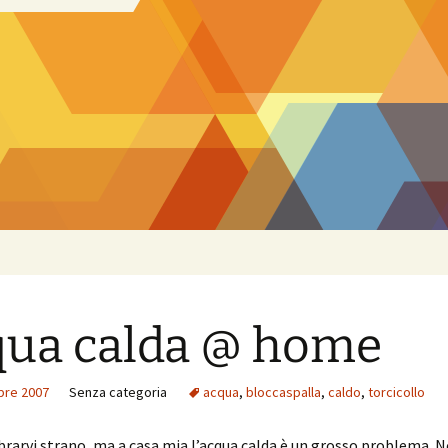
ua calda @ home
bre 2007
Senza categoria
acqua
,
bloccaspalla
,
caldo
,
torcicollo
arvi strano, ma a casa mia l’acqua calda è un grosso problema. N