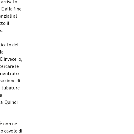
 arrivato
 E alla fine
nziali al
to il
..
ticato del
la
E invece io,
cercare le
 rientrato
sazione di
le tubature
 a
a. Quindi
hè non ne
to cavolo di