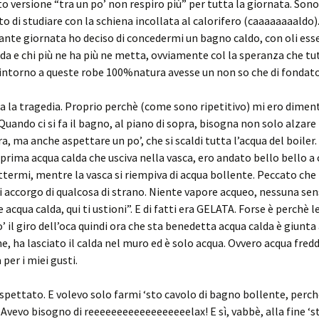
to versione “tra un po’ non respiro più” per tutta la giornata. Sono
o di studiare con la schiena incollata al calorifero (caaaaaaaaldo).
ante giornata ho deciso di concedermi un bagno caldo, con oli esse
da e chi più ne ha più ne metta, ovviamente col la speranza che tut
ntorno a queste robe 100%natura avesse un non so che di fondato
ta la tragedia. Proprio perchè (come sono ripetitivo) mi ero dimen
uando ci si fa il bagno, al piano di sopra, bisogna non solo alzare 
, ma anche aspettare un po’, che si scaldi tutta l’acqua del boiler. 
a prima acqua calda che usciva nella vasca, ero andato bello bello a 
termi, mentre la vasca si riempiva di acqua bollente. Peccato che
 accorgo di qualcosa di strano. Niente vapore acqueo, nessuna sen
 acqua calda, qui ti ustioni”. E di fatti era GELATA. Forse è perchè 
’ il giro dell’oca quindi ora che sta benedetta acqua calda è giunta
e, ha lasciato il calda nel muro ed è solo acqua. Ovvero acqua fredd
per i miei gusti.
 aspettato. E volevo solo farmi ‘sto cavolo di bagno bollente, perc
 Avevo bisogno di reeeeeeeeeeeeeeeeeelax! E sì, vabbè, alla fine ‘s