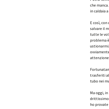
che manca. 
in caldaia a
E così, con 
salvare il 
tutte le vo
problema è 
ustionarmi.
ovviamente 
attenzione
Fortunatam
trasferiti a
tubo nei mur
Ma oggi, in
drittissimo
ho provate 