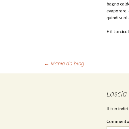
bagno caldo
evaporare, 
quindi vuol
E il torcic
Navigazione
←
Mania da blog
articolo
Lascia
Il tuo indi
Comment