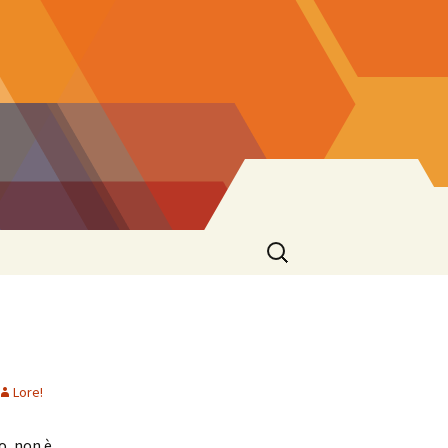
Ricerca
per:
Lore!
o, non è