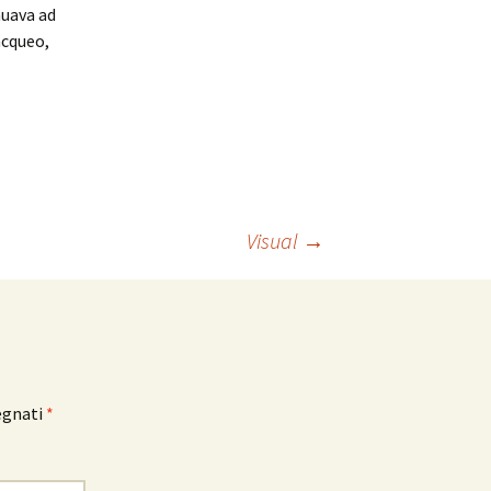
nuava ad
acqueo,
Visual
→
egnati
*