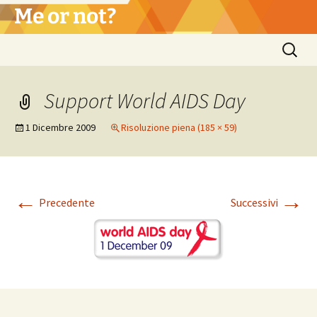
Vai
Me or not?
al
contenuto
Ricerca
per:
Support World AIDS Day
1 Dicembre 2009
Risoluzione piena (185 × 59)
←
→
Precedente
Successivi