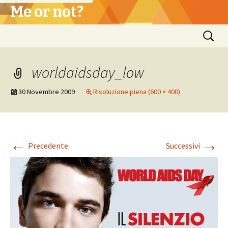
Vai
Me or not?
al
contenuto
Ricerca
per:
worldaidsday_low
30 Novembre 2009
Risoluzione piena (600 × 400)
←
→
Precedente
Successivi