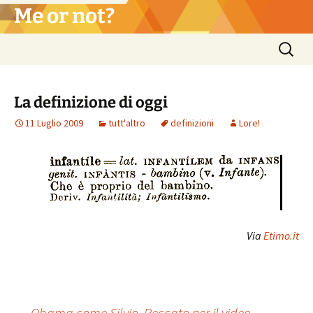
Vai
Me or not?
al
contenuto
Ricerca
per:
La definizione di oggi
11 Luglio 2009
tutt'altro
definizioni
Lore!
Via
Etimo.it
←
Obama come Silvio. Peccato per il video…