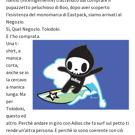
hanno (intelligemente) trattenuto dal comprare il
pupazzetto peluchioso di Boo, dopo aver scoperto
l’esistenza del monomarca di Eastpack, siamo arrivati al
Negozio.
Sì, Quel Negozio. Tokidoki.
E l’ho comprata.
Una t-
shirt, a
manica
corta,
anche se io
la cercavo
a manica
lunga. Ma
per
Tokidoki,
questo ed
altro. Perchè andare in giro con Adios che fa surf sul petto ti
rende un’altra persona. E perchè io sono coerente con ciò