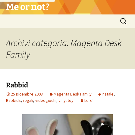
Vai
Me or not?
al
contenuto
Ricerca
per:
Archivi categoria: Magenta Desk
Family
Rabbid
25 Dicembre 2008
Magenta Desk Family
natale
,
Rabbids
,
regali
,
videogiochi
,
vinyl toy
Lore!