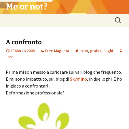
Vai
Me or not?
al
contenuto
Ricerca
per:
A confronto
20 Marzo 2008
Free Magenta
expo
,
grafico
,
loghi
Lore!
Prima mi son messo a curiosare sui vari blog che frequento.
E mi sono imbattuto, sul blog di
Skymino
, in due loghi. E ho
iniziato a confrontarli.
Deformazione professionale?