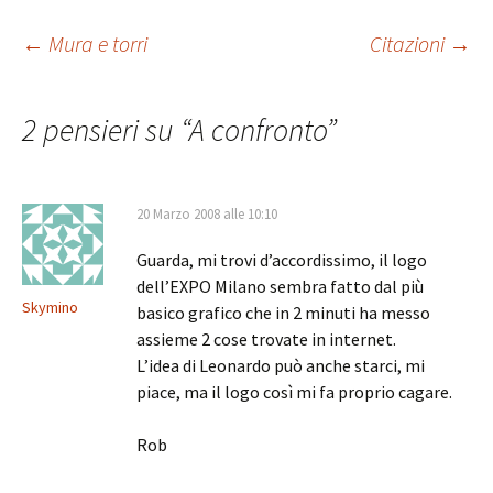
Navigazione
←
Mura e torri
Citazioni
→
articolo
2 pensieri su “
A confronto
”
20 Marzo 2008 alle 10:10
Guarda, mi trovi d’accordissimo, il logo
dell’EXPO Milano sembra fatto dal più
Skymino
basico grafico che in 2 minuti ha messo
assieme 2 cose trovate in internet.
L’idea di Leonardo può anche starci, mi
piace, ma il logo così mi fa proprio cagare.
Rob