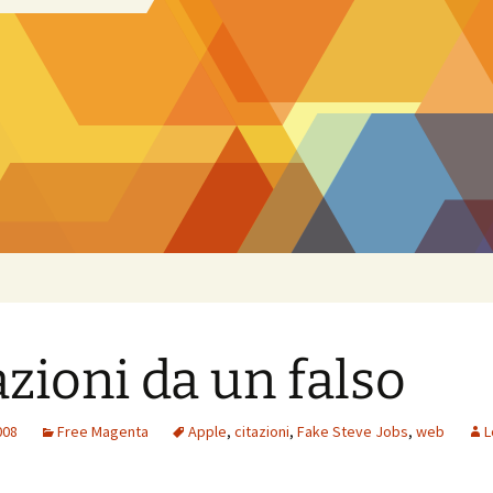
azioni da un falso
008
Free Magenta
Apple
,
citazioni
,
Fake Steve Jobs
,
web
L