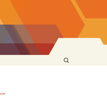
Ricerca
per:
ore!