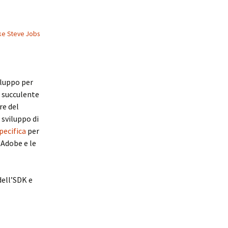
ke Steve Jobs
iluppo per
i succulente
re del
 sviluppo di
pecifica
per
 Adobe e le
dell’SDK e