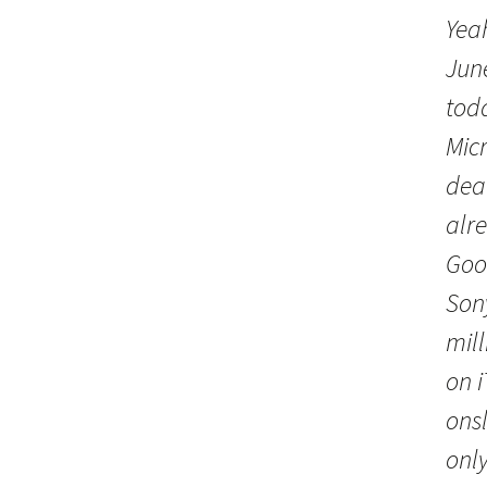
Yeah
Jun
toda
Mic
dea
alr
Goo
Son
mill
on 
ons
only