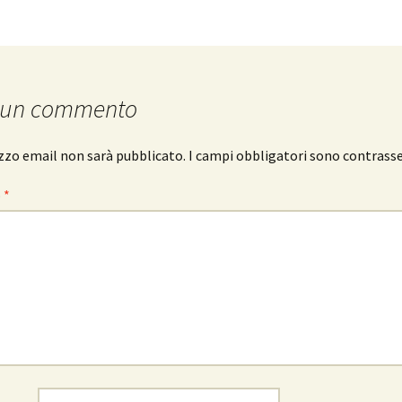
 un commento
rizzo email non sarà pubblicato.
I campi obbligatori sono contrass
o
*