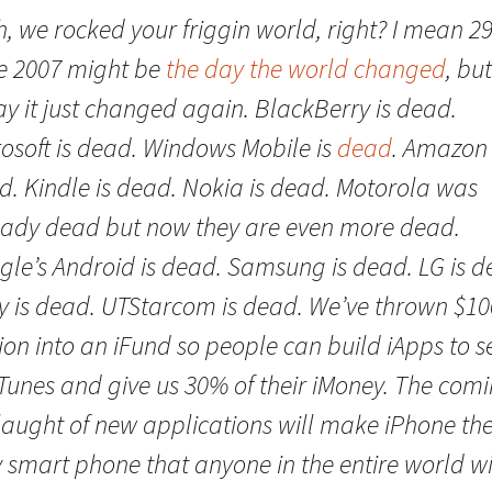
, we rocked your friggin world, right? I mean 2
e 2007 might be
the day the world changed
, but
y it just changed again. BlackBerry is dead.
rosoft is dead. Windows Mobile is
dead
. Amazon 
d. Kindle is dead. Nokia is dead. Motorola was
eady dead but now they are even more dead.
gle’s Android is dead. Samsung is dead. LG is d
y is dead. UTStarcom is dead. We’ve thrown $10
ion into an iFund so people can build iApps to se
iTunes and give us 30% of their iMoney. The com
laught of new applications will make iPhone th
 smart phone that anyone in the entire world wi