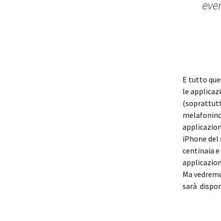
ever
E tutto que
le applicaz
(soprattutt
melafonino.
applicazion
iPhone del 
centinaia e
applicazioni
Ma vedremo,
sarà dispon