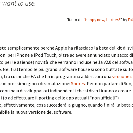
 want to use.
Tratto da “
Happy now, bitches?
” by
Fa
sto semplicemente perchè Apple ha rilasciato la beta del kit di sv
ioni per iPhone e iPod Touch, oltre ad avere annunciato un sacco d
o per le aziende) novità che verranno incluse nella v2.0 del softwa
 Nel frattempo le più grandi software house si sono buttate sullo
i, tra cui anche EA che ha in programma addirittura una
versione s
suo prossimo gioco di simulazione:
Spores
. Per non parlare di Sun,
 centinaia di sviluppatori indipendenti che si divertiranno a creare
 (o ad effettuare il porting delle app attuali “non ufficiali”).
 effettivamente, cosa succederà a giugno, quando finirà la beta 
ibile la nuova versione del software.