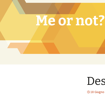
Vai
al
contenuto
Me or not?
Des
18 Giugno