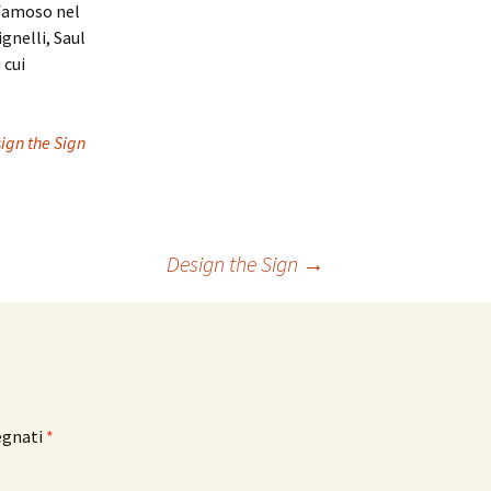
 famoso nel
gnelli, Saul
 cui
ign the Sign
Design the Sign
→
egnati
*