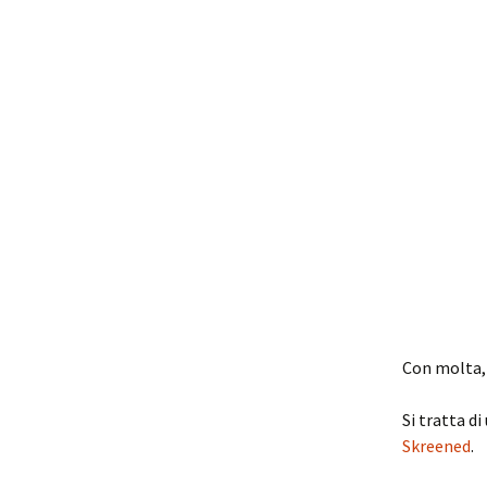
Con molta, 
Si tratta d
Skreened
.