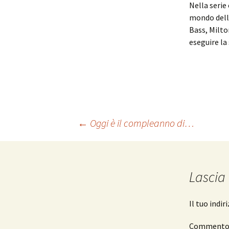
Nella seri
mondo della
Bass, Milto
eseguire la
Navigazione
←
Oggi è il compleanno di…
articolo
Lascia
Il tuo indi
Comment