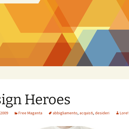
ign Heroes
 2009
Free Magenta
abbigliamento
,
acquisti
,
desideri
Lore!