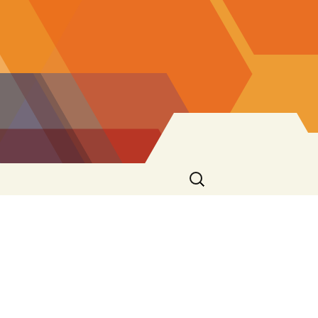
Ricerca
per: