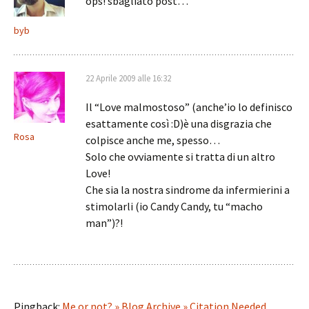
ops! sbagliato post…
byb
22 Aprile 2009 alle 16:32
Il “Love malmostoso” (anche’io lo definisco
esattamente così :D)è una disgrazia che
Rosa
colpisce anche me, spesso…
Solo che ovviamente si tratta di un altro
Love!
Che sia la nostra sindrome da infermierini a
stimolarli (io Candy Candy, tu “macho
man”)?!
Pingback:
Me or not? » Blog Archive » Citation Needed