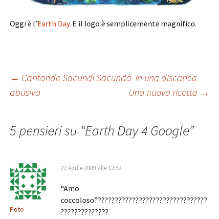
Oggi è l’
Earth Day
. E il logo è semplicemente magnifico.
Navigazione
←
Cantando Sacundì Sacundà in una discarica
abusiva
Una nuova ricetta
→
articolo
5 pensieri su “
Earth Day 4 Google
”
22 Aprile 2009 alle 12:52
“Amo
coccoloso”????????????????????????????????
Poto
??????????????