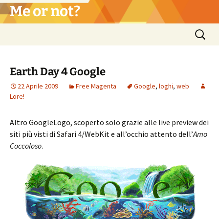
Vai
Me or not?
al
contenuto
Ricerca
per:
Earth Day 4 Google
22 Aprile 2009
Free Magenta
Google
,
loghi
,
web
Lore!
Altro GoogleLogo, scoperto solo grazie alle live preview dei
siti più visti di Safari 4/WebKit e all’occhio attento dell’
Amo
Coccoloso
.