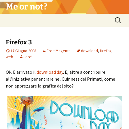
Vai
Me or not?
al
contenuto
Ricerca
per:
Firefox 3
17 Giugno 2008
Free Magenta
download
,
firefox
,
web
Lore!
Ok. È arrivato il
download day
. E, altre a contribuire
all’iniziativa per entrare nel Guinness dei Primati, come
non apprezzare la grafica del sito?