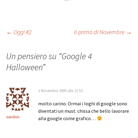
Navigazione
←
Oggi #2
Il primo di Novembre
→
articolo
Un pensiero su “
Google 4
Halloween
”
1 Novembre 2009 alle 11:53
molto carino. Ormai i loghi di google sono
diventati un must. chissa che bello lavorare
xandon
alla google come grafico…