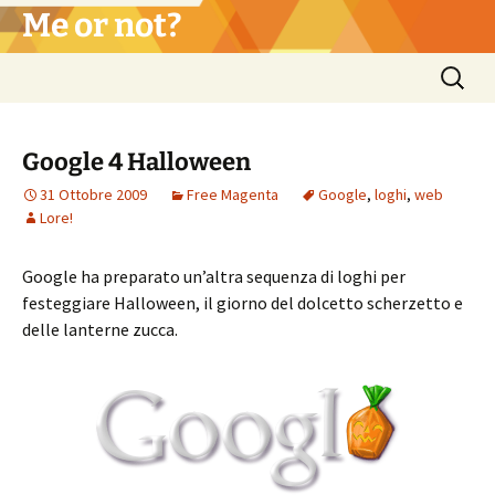
Vai
Me or not?
al
contenuto
Ricerca
per:
Google 4 Halloween
31 Ottobre 2009
Free Magenta
Google
,
loghi
,
web
Lore!
Google ha preparato un’altra sequenza di loghi per
festeggiare Halloween, il giorno del dolcetto scherzetto e
delle lanterne zucca.