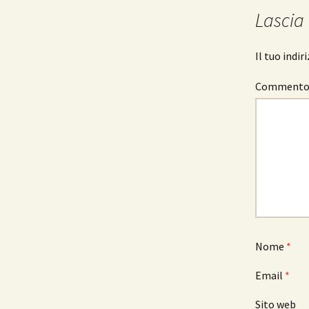
articolo
Lascia
Il tuo indi
Comment
Nome
*
Email
*
Sito web