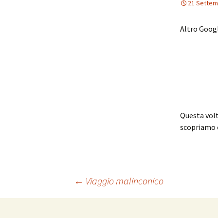
21 Settem
Altro Googl
Questa volt
scopriamo c
Navigazione
←
Viaggio malinconico