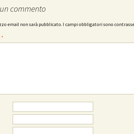
 un commento
rizzo email non sarà pubblicato.
I campi obbligatori sono contrass
o
*