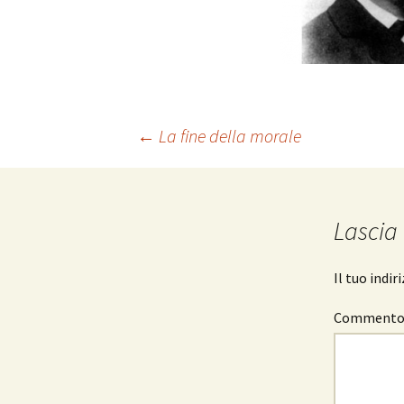
Navigazione
←
La fine della morale
articolo
Lascia
Il tuo indi
Comment