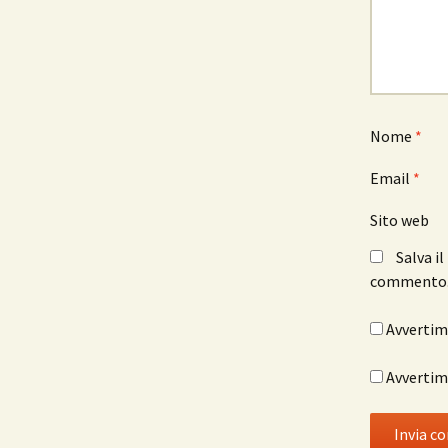
Nome
*
Email
*
Sito web
Salva i
commento
Avvertimi
Avvertimi