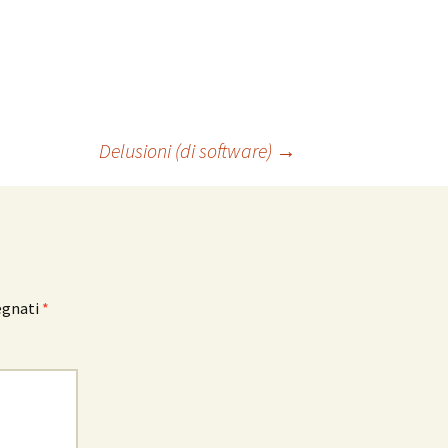
Delusioni (di software)
→
egnati
*