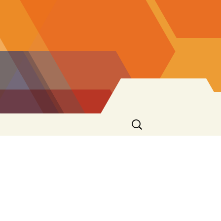
Ricerca
per: