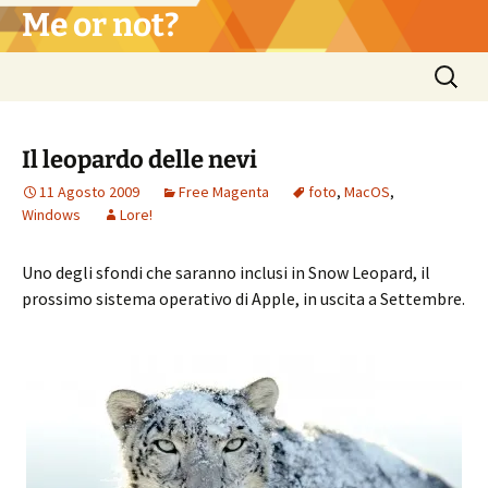
Vai
Me or not?
al
contenuto
Ricerca
per:
Il leopardo delle nevi
11 Agosto 2009
Free Magenta
foto
,
MacOS
,
Windows
Lore!
Uno degli sfondi che saranno inclusi in Snow Leopard, il
prossimo sistema operativo di Apple, in uscita a Settembre.