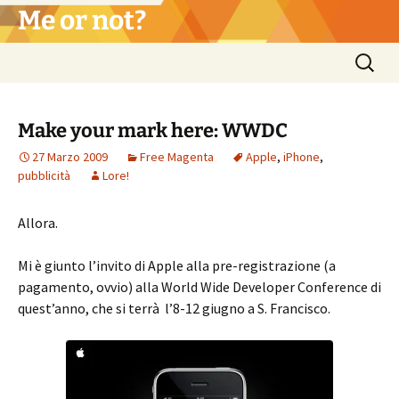
Vai
Me or not?
al
contenuto
Ricerca
per:
Make your mark here: WWDC
27 Marzo 2009
Free Magenta
Apple
,
iPhone
,
pubblicità
Lore!
Allora.
Mi è giunto l’invito di Apple alla pre-registrazione (a
pagamento, ovvio) alla World Wide Developer Conference di
quest’anno, che si terrà l’8-12 giugno a S. Francisco.