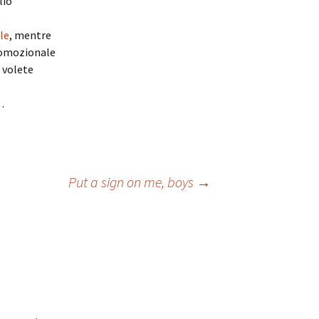
lio
ale
, mentre
promozionale
 volete
…
Put a sign on me, boys
→