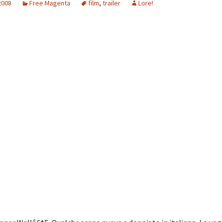
2008
Free Magenta
film
,
trailer
Lore!