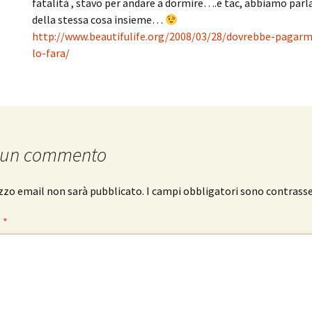
fatalità , stavo per andare a dormire….e tac, abbiamo parl
della stessa cosa insieme…
http://www.beautifulife.org/2008/03/28/dovrebbe-pagar
lo-fara/
 un commento
rizzo email non sarà pubblicato.
I campi obbligatori sono contrass
o
*