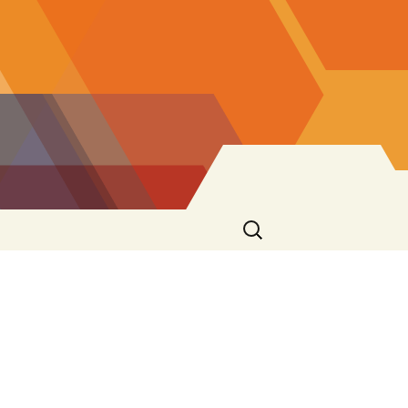
Ricerca
per: