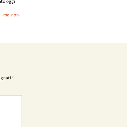
ato oggi
mi-ma-non-
egnati
*