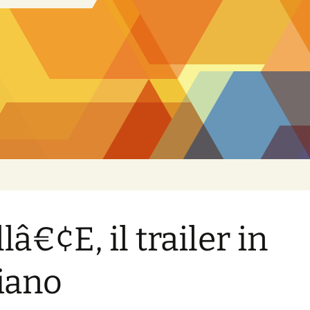
lâ€¢E, il trailer in
liano