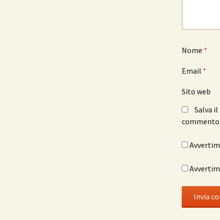
Nome
*
Email
*
Sito web
Salva i
commento
Avvertimi
Avvertimi