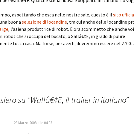
er per Wallâ€¢E. Qualche scena nuova e doppiato in italiano. Lo vog
empo, aspettando che esca nelle nostre sale, questo è il
sito uffici
a una buona
selezione di locandine
, tra cui anche delle locandine 
arge
, l’aziena produttrice di robot. E ora scommetto che anche voi
l robot che si occupa del bucato, o Sallâ€¢E, in grado di pulire
nte tutta casa. Ma forse, per averli, dovremmo essere nel 2700
siero su “
Wallâ€¢E, il trailer in italiano
”
28 Marzo 2008 alle 04:03