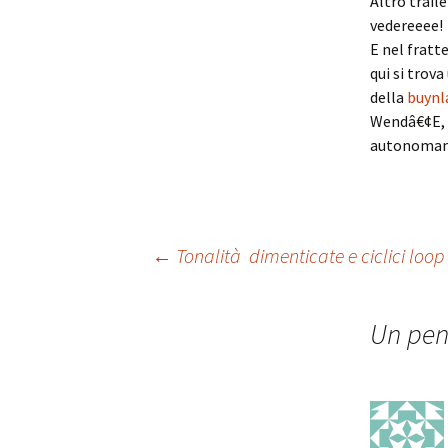
Altro trail
vedereeee!
E nel fratt
qui si trov
della
buynl
Wendâ€¢E, i
autonomame
Navigazione
←
Tonalità dimenticate e ciclici loop
articolo
Un pen