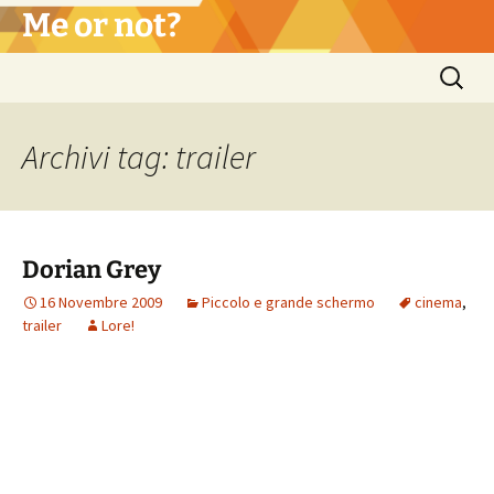
Vai
Me or not?
al
contenuto
Ricerca
per:
Archivi tag: trailer
Dorian Grey
16 Novembre 2009
Piccolo e grande schermo
cinema
,
trailer
Lore!