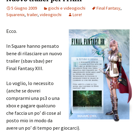
5 Giugno 2009
giochi e videogiochi
Final Fantasy
,
Squarenix
,
trailer
,
videogiochi
Lore!
Ecco.
In Square hanno pensato
bene di rilasciare un nuovo
trailer (sbav sbav) per
Final Fantasy XIII.
Lo voglio, lo necessito
(anche se dovrei
comprarmi una ps3 o una
xbox e pagare qualcuno
che faccia un po’ di cose al
posto mio in modo da
avere un po’ di tempo per giocarci).