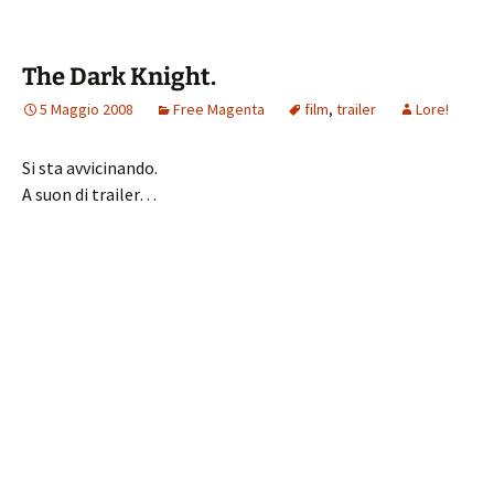
The Dark Knight.
5 Maggio 2008
Free Magenta
film
,
trailer
Lore!
Si sta avvicinando.
A suon di trailer…