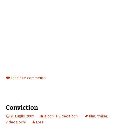
Lascia un commento
Conviction
20 Luglio 2009
giochi e videogiochi
film
,
trailer
,
videogiochi
Lore!