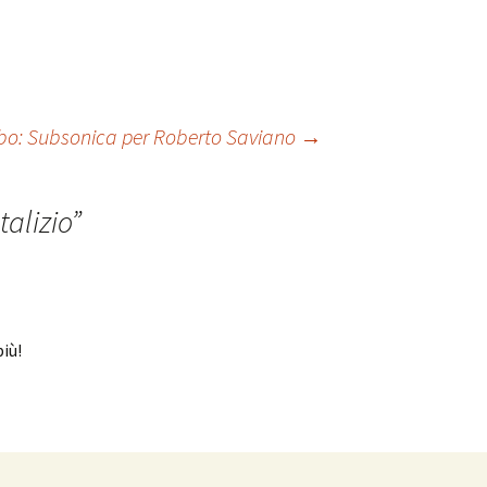
o: Subsonica per Roberto Saviano
→
talizio
”
iù!