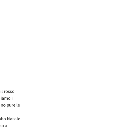
il rosso
biamo i
ono pure le
abbo Natale
mo a