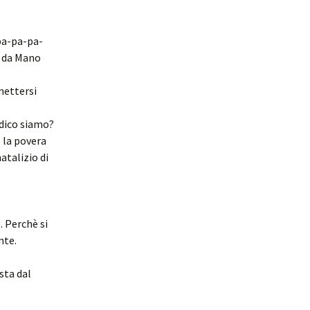
 pa-pa-pa-
o da Mano
rmettersi
dico siamo?
 la povera
atalizio di
.
. Perchè si
nte.
sta dal