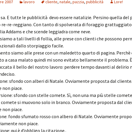
re 2007
lavoro
cliente
,
natale
,
pazzia
,
pubblicità
Lore!
i sa. E tutte le pubblicità devo essere natalizie. Persino quella del
re-re-reggiano. Con tanto di spolverata di foraggio grattuggiat
lia Addams e che scende leggiadra come neve.
siamo a tali livelli di follia, alle prese con clienti che possono pe
ionali dallo storpiaggio facile.
ento siamo alle prese con un maledetto quarto di pagina. Perchè 
to a casa malato quindi mi sono evitato bellamente il problema. È
cuccata il bello del nostro lavoro: perdere tempo davanti al delirio n
ndeciso.
one: sfondo con alberi di Natale. Ovviamente proposta dal cliente
 non piace.
sione: sfondo con stelle comete. Sì, non una ma più stelle comete
le comete si muovono solo in branco. Ovviamente proposta dal clie
 non piace.
one: fondo sfumato rosso con albero di Natale. Ovviamente propo
viamente non piace.
one: qui è d’obbligo la citazione..