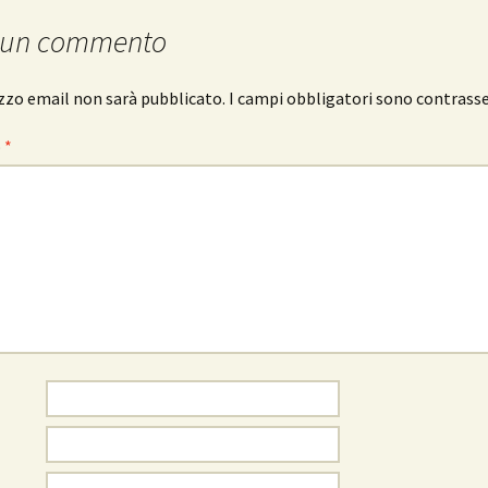
 un commento
rizzo email non sarà pubblicato.
I campi obbligatori sono contrass
o
*