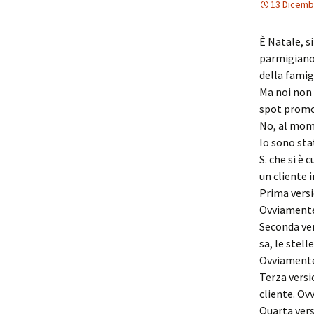
13 Dicemb
È Natale, s
parmigiano 
della famig
Ma noi non 
spot promoz
No, al mom
Io sono sta
S. che si è 
un cliente i
Prima versi
Ovviamente
Seconda ver
sa, le stel
Ovviamente
Terza versi
cliente. Ov
Quarta versi