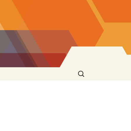
Ricerca
per: