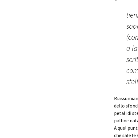
tien
sopr
(com
a la
scri
comp
stel
Riassumiamo
dello sfond
petali di st
palline nat
A quel punt
che sale le