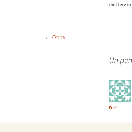
mettere in 
Navigazione
←
Email..
articolo
Un pen
Erikù