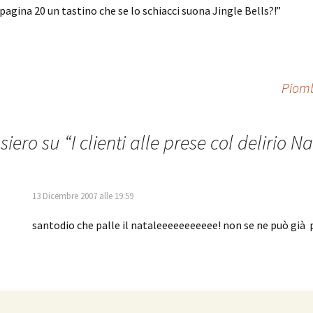
pagina 20 un tastino che se lo schiacci suona Jingle Bells?!”
Piomb
siero su “
I clienti alle prese col delirio Na
13 Dicembre 2007 alle 19:59
santodio che palle il nataleeeeeeeeeee! non se ne può già p