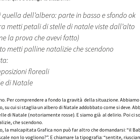
i quella dell’albero: parte in basso e sfondo ok
a metti petali di stelle di natale viste dall’alto
e la prova che avevi fatto)
to metti palline natalizie che scendono
tta:
osizioni floreali
le di Natale
. Per comprendere a fondo la gravità della situazione. Abbiamo 
o, su cui si staglia un albero di Natale addobbato come si deve. Ab
elle di Natale (notoriamente rosse). E siamo già al delirio. Poi ci s
alizie, che scendono.
o, la malcapitata Grafica non può far altro che domandarsi: “il B
 scale non lo vogliono?”. E chiamare la tipografia: “sentite, riuscia