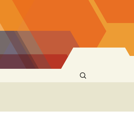
Ricerca
per: