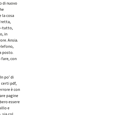
lo di nuovo
che
e la cosa
fretta,
-tutto,
o, in
ore. Ansia.
elefono,
a posto.
 fare, con
n po’ di
 certi pdf,
errore è con
lare pagine
bero essere
illo e
 sia col