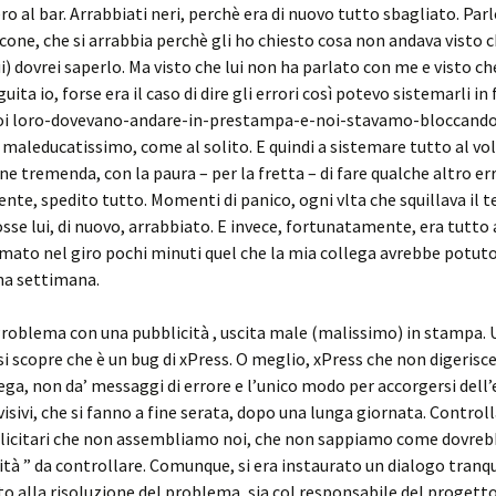
ro al bar. Arrabbiati neri, perchè era di nuovo tutto sbagliato. Par
cone, che si arrabbia perchè gli ho chiesto cosa non andava visto 
i) dovrei saperlo. Ma visto che lui non ha parlato con me e visto ch
uita io, forse era il caso di dire gli errori così potevo sistemarli in 
poi loro-dovevano-andare-in-prestampa-e-noi-stavamo-bloccando
i, maleducatissimo, come al solito. E quindi a sistemare tutto al vol
ne tremenda, con la paura – per la fretta – di fare qualche altro err
ente, spedito tutto. Momenti di panico, ogni vlta che squillava il t
se lui, di nuovo, arrabbiato. E invece, fortunatamente, era tutto 
mato nel giro pochi minuti quel che la mia collega avrebbe potuto
na settimana.
. Problema con una pubblicità , uscita male (malissimo) in stampa. U
 si scopre che è un bug di xPress. O meglio, xPress che non digerisce
ega, non da’ messaggi di errore e l’unico modo per accorgersi dell’
 visivi, che si fanno a fine serata, dopo una lunga giornata. Control
blicitari che non assembliamo noi, che non sappiamo come dovreb
icità ” da controllare. Comunque, si era instaurato un dialogo tranqu
to alla risoluzione del problema, sia col responsabile del progetto,