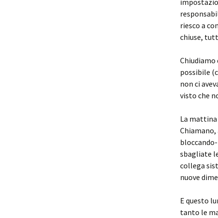
impostazion
responsabil
riesco a co
chiuse, tut
Chiudiamo q
possibile (c
non ci avev
visto che n
La mattina 
Chiamano, 
bloccando-t
sbagliate l
collega sis
nuove dimens
E questo lu
tanto le ma