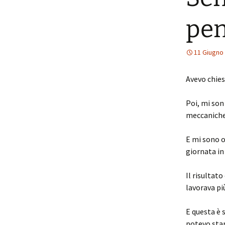
pen
11 Giugno
Avevo chies
Poi, mi son 
meccaniche 
E mi sono o
giornata in
Il risultat
lavorava pi
E questa è 
potevo star