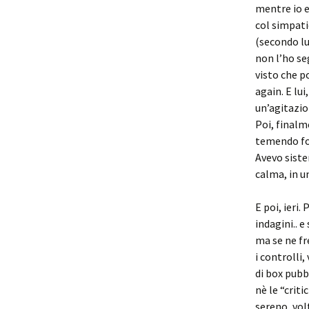
mentre io e
col simpati
(secondo lu
non l’ho seg
visto che 
again. E lu
un’agitazio
Poi, finalm
temendo fos
Avevo siste
calma, in u
E poi, ieri
indagini.. e
ma se ne fr
i controlli,
di box pub
nè le “crit
sereno, vol