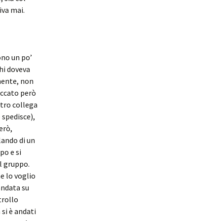
iva mai.
vono un po’
chi doveva
amente, non
Peccato però
ltro collega
 spedisce),
Però,
lando di un
po e si
l gruppo.
e lo voglio
andata su
trollo
 si è andati