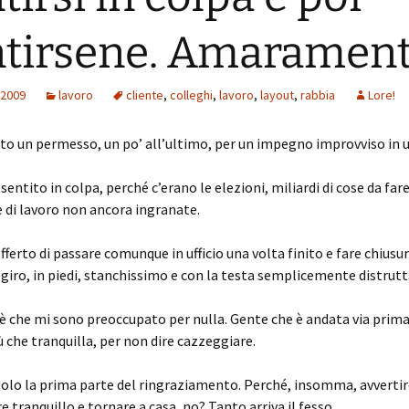
tirsene. Amarament
 2009
lavoro
cliente
,
colleghi
,
lavoro
,
layout
,
rabbia
Lore!
to un permesso, un po’ all’ultimo, per un impegno improvviso in un
sentito in colpa, perché c’erano le elezioni, miliardi di cose da far
di lavoro non ancora ingranate.
fferto di passare comunque in ufficio una volta finito e fare chiusu
 giro, in piedi, stanchissimo e con la testa semplicemente distrutt
o è che mi sono preoccupato per nulla. Gente che è andata via prima
ù che tranquilla, per non dire cazzeggiare.
solo la prima parte del ringraziamento. Perché, insomma, avvertir
e tranquillo e tornare a casa, no? Tanto arriva il fesso.