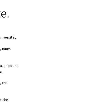
e.
iversità .
e, nuove
ra, dopo una
a.
, che
e che