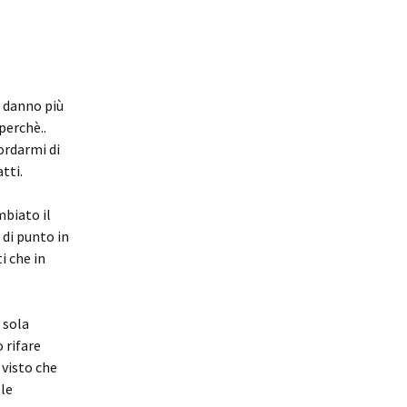
 danno più
perchè..
ordarmi di
tti.
mbiato il
 di punto in
i che in
 sola
 rifare
 visto che
lle