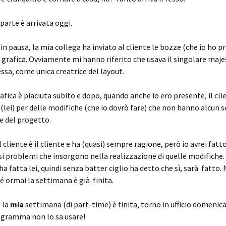
parte è arrivata oggi.
in pausa, la mia collega ha inviato al cliente le bozze (che io ho p
 grafica. Ovviamente mi hanno riferito che usava il singolare maje
essa, come unica creatrice del layout.
afica è piaciuta subito e dopo, quando anche io ero presente, il cli
(lei) per delle modifiche (che io dovrò fare) che non hanno alcun 
e del progetto.
l cliente è il cliente e ha (quasi) sempre ragione, però io avrei fat
si problemi che insorgono nella realizzazione di quelle modifiche
’ha fatta lei, quindi senza batter ciglio ha detto che sì, sarà fatto.
é ormai la settimana è già finita.
é la
mia
settimana (di part-time) è finita, torno in ufficio domenic
ogramma non lo sa usare!