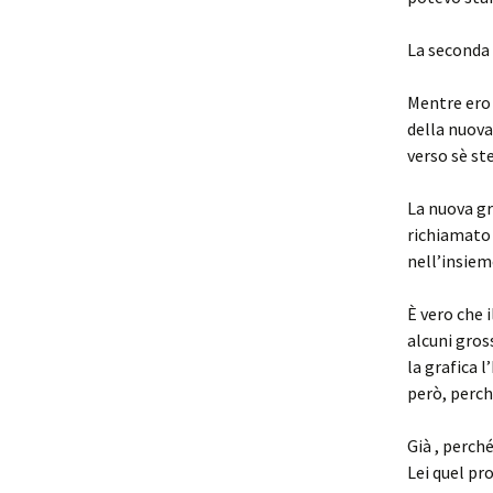
La seconda 
Mentre ero 
della nuova
verso sè st
La nuova gr
richiamato 
nell’insiem
È vero che i
alcuni gros
la grafica l
però, perch
Già , perch
Lei quel pr