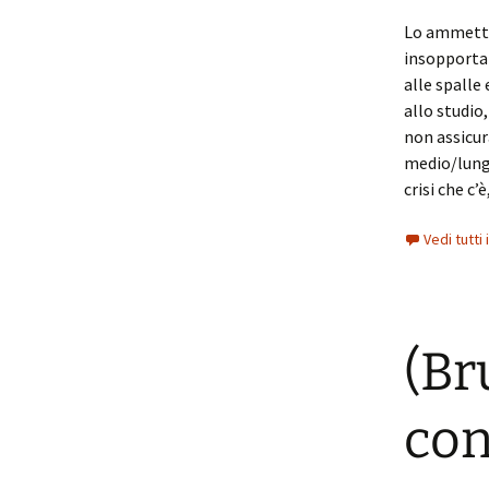
Lo ammetto.
insopportabi
alle spalle
allo studio,
non assicur
medio/lungo
crisi che c’è
Vedi tutti
(Br
con