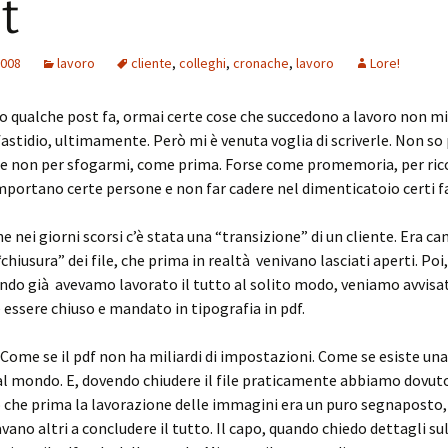
t
2008
lavoro
cliente
,
colleghi
,
cronache
,
lavoro
Lore!
 qualche post fa, ormai certe cose che succedono a lavoro non mi
fastidio, ultimamente. Però mi è venuta voglia di scriverle. Non so 
e non per sfogarmi, come prima. Forse come promemoria, per ric
portano certe persone e non far cadere nel dimenticatoio certi fa
e nei giorni scorsi c’è stata una “transizione” di un cliente. Era ca
chiusura” dei file, che prima in realtà venivano lasciati aperti. Poi,
ndo già avevamo lavorato il tutto al solito modo, veniamo avvisat
 essere chiuso e mandato in tipografia in pdf.
f. Come se il pdf non ha miliardi di impostazioni. Come se esiste una
al mondo. E, dovendo chiudere il file praticamente abbiamo dovuto
o che prima la lavorazione delle immagini era un puro segnaposto,
avano altri a concludere il tutto. Il capo, quando chiedo dettagli su