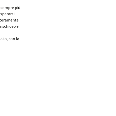
è sempre più
 spararsi
interamente
 rischioso e
ato, con la