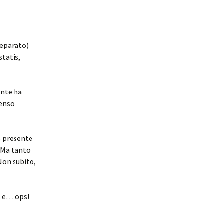
reparato)
statis,
ente ha
senso
to presente
. Ma tanto
 Non subito,
a e… ops!