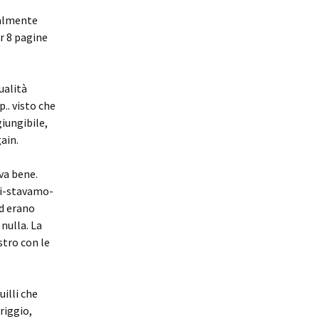
nalmente
r 8 pagine
qualità
p.. visto che
giungibile,
ain.
va bene.
oi-stavamo-
ed erano
nulla. La
stro con le
illi che
riggio,