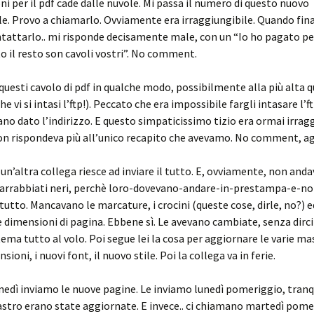
i per il pdf cade dalle nuvole. Mi passa il numero di questo nuovo
e. Provo a chiamarlo. Ovviamente era irraggiungibile. Quando fi
ntattarlo.. mi risponde decisamente male, con un “Io ho pagato pe
to il resto son cavoli vostri”. No comment.
uesti cavolo di pdf in qualche modo, possibilmente alla più alta 
he vi si intasi l’ftp!). Peccato che era impossibile fargli intasare l’ft
ano dato l’indirizzo. E questo simpaticissimo tizio era ormai irrag
on rispondeva più all’unico recapito che avevamo. No comment, ag
un’altra collega riesce ad inviare il tutto. E, ovviamente, non anda
arrabbiati neri, perchè loro-dovevano-andare-in-prestampa-e-n
utto. Mancavano le marcature, i crocini (queste cose, dirle, no?) 
e dimensioni di pagina. Ebbene sì. Le avevano cambiate, senza dirci 
tema tutto al volo. Poi segue lei la cosa per aggiornare le varie ma
ioni, i nuovi font, il nuovo stile. Poi la collega va in ferie.
nedì inviamo le nuove pagine. Le inviamo lunedì pomeriggio, tranqu
stro erano state aggiornate. E invece.. ci chiamano martedì pome