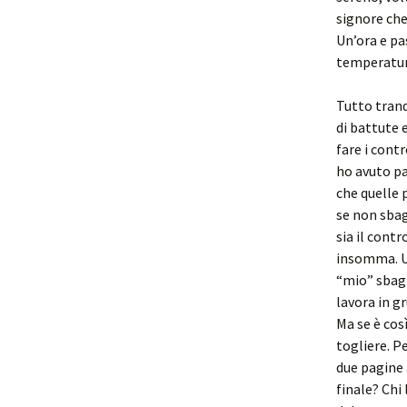
signore che 
Un’ora e pas
temperatur
Tutto tranqu
di battute 
fare i cont
ho avuto par
che quelle 
se non sbag
sia il contr
insomma. Un
“mio” sbagl
lavora in g
Ma se è cos
togliere. P
due pagine a
finale? Chi