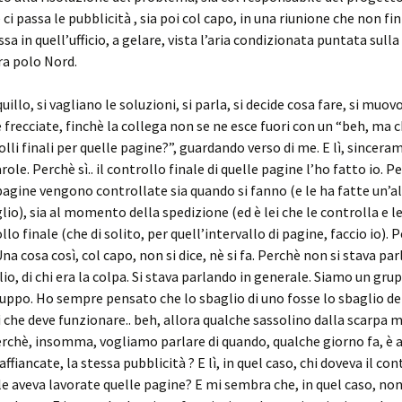
ci passa le pubblicità , sia poi col capo, in una riunione che non fin
sa in quell’ufficio, a gelare, vista l’aria condizionata puntata sulla
a polo Nord.
illo, si vagliano le soluzioni, si parla, si decide cosa fare, si muo
e frecciate, finchè la collega non se ne esce fuori con un “beh, ma 
rolli finali per quelle pagine?”, guardando verso di me. E lì, sincer
ole. Perchè sì.. il controllo finale di quelle pagine l’ho fatto io. 
pagine vengono controllate sia quando si fanno (e le ha fatte un’a
lio), sia al momento della spedizione (ed è lei che le controlla e le
ollo finale (che di solito, per quell’intervallo di pagine, faccio io). 
a cosa così, col capo, non si dice, nè si fa. Perchè non si stava par
io, di chi era la colpa. Si stava parlando in generale. Siamo un grup
ruppo. Ho sempre pensato che lo sbaglio di uno fosse lo sbaglio de
ì che deve funzionare.. beh, allora qualche sassolino dalla scarpa m
erchè, insomma, vogliamo parlare di quando, qualche giorno fa, è 
ffiancate, la stessa pubblicità ? E lì, in quel caso, chi doveva il con
 le aveva lavorate quelle pagine? E mi sembra che, in quel caso, non