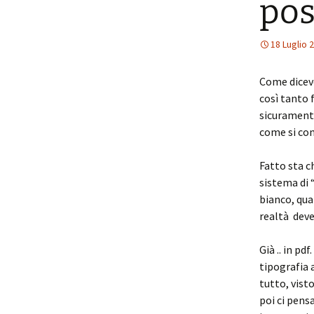
pos
18 Luglio 
Come dicevo
così tanto 
sicurament
come si com
Fatto sta ch
sistema di “
bianco, qua
realtà deve
Già .. in pd
tipografia 
tutto, vist
poi ci pens