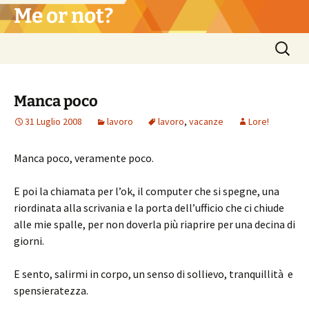
Vai
Me or not?
al
contenuto
Ricerca
per:
Manca poco
31 Luglio 2008
lavoro
lavoro
,
vacanze
Lore!
Manca poco, veramente poco.
E poi la chiamata per l’ok, il computer che si spegne, una
riordinata alla scrivania e la porta dell’ufficio che ci chiude
alle mie spalle, per non doverla più riaprire per una decina di
giorni.
E sento, salirmi in corpo, un senso di sollievo, tranquillità e
spensieratezza.