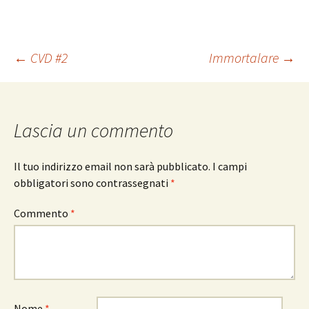
Navigazione
←
CVD #2
Immortalare
→
articolo
Lascia un commento
Il tuo indirizzo email non sarà pubblicato.
I campi
obbligatori sono contrassegnati
*
Commento
*
Nome
*