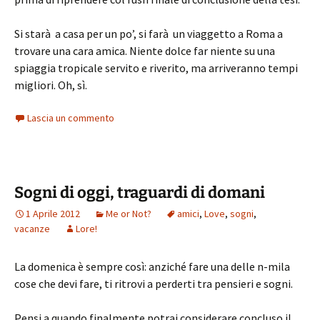
Si starà a casa per un po’, si farà un viaggetto a Roma a
trovare una cara amica. Niente dolce far niente su una
spiaggia tropicale servito e riverito, ma arriveranno tempi
migliori. Oh, sì.
Lascia un commento
Sogni di oggi, traguardi di domani
1 Aprile 2012
Me or Not?
amici
,
Love
,
sogni
,
vacanze
Lore!
La domenica è sempre così: anziché fare una delle n-mila
cose che devi fare, ti ritrovi a perderti tra pensieri e sogni.
Pensi a quando finalmente potrai considerare concluso il