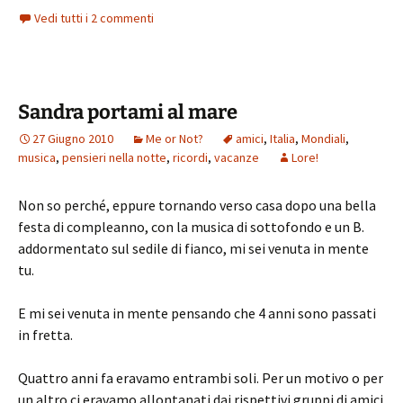
Vedi tutti i 2 commenti
Sandra portami al mare
27 Giugno 2010
Me or Not?
amici
,
Italia
,
Mondiali
,
musica
,
pensieri nella notte
,
ricordi
,
vacanze
Lore!
Non so perché, eppure tornando verso casa dopo una bella
festa di compleanno, con la musica di sottofondo e un B.
addormentato sul sedile di fianco, mi sei venuta in mente
tu.
E mi sei venuta in mente pensando che 4 anni sono passati
in fretta.
Quattro anni fa eravamo entrambi soli. Per un motivo o per
un altro ci eravamo allontanati dai rispettivi gruppi di amici