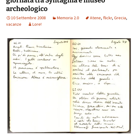
giornata tra Syntagma e museo
archeologico
10 Settembre 2008
Memoria 2.0
Atene
,
flickr
,
Grecia
,
vacanze
Lore!