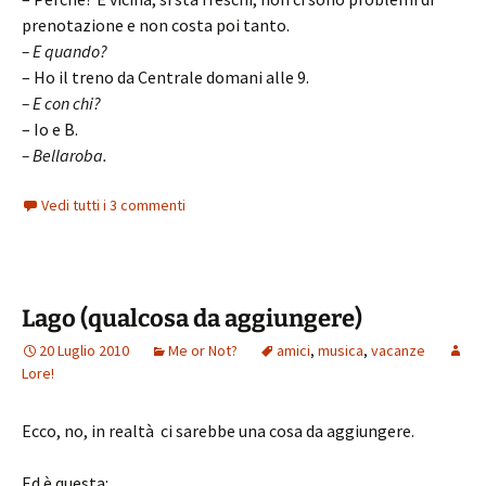
prenotazione e non costa poi tanto.
– E quando?
– Ho il treno da Centrale domani alle 9.
– E con chi?
– Io e B.
– Bellaroba.
Vedi tutti i 3 commenti
Lago (qualcosa da aggiungere)
20 Luglio 2010
Me or Not?
amici
,
musica
,
vacanze
Lore!
Ecco, no, in realtà ci sarebbe una cosa da aggiungere.
Ed è questa: