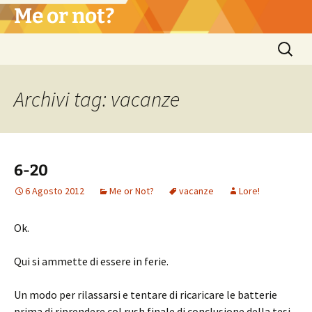
Vai
Me or not?
al
contenuto
Ricerca
per:
Archivi tag: vacanze
6-20
6 Agosto 2012
Me or Not?
vacanze
Lore!
Ok.
Qui si ammette di essere in ferie.
Un modo per rilassarsi e tentare di ricaricare le batterie
prima di riprendere col rush finale di conclusione della tesi.