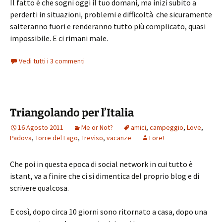
Il fatto è che sogni oggi il tuo domani, ma inizi subito a
perderti in situazioni, problemi e difficoltà che sicuramente
salteranno fuori e renderanno tutto più complicato, quasi
impossibile. E ci rimani male.
Vedi tutti i 3 commenti
Triangolando per l’Italia
16 Agosto 2011
Me or Not?
amici
,
campeggio
,
Love
,
Padova
,
Torre del Lago
,
Treviso
,
vacanze
Lore!
Che poi in questa epoca di social network in cui tutto è
istant, va a finire che ci si dimentica del proprio blog e di
scrivere qualcosa.
E così, dopo circa 10 giorni sono ritornato a casa, dopo una