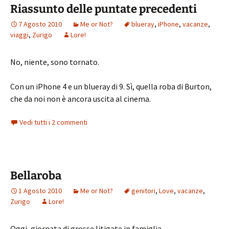
Riassunto delle puntate precedenti
7 Agosto 2010
Me or Not?
blueray
,
iPhone
,
vacanze
,
viaggi
,
Zurigo
Lore!
No, niente, sono tornato.
Con un iPhone 4 e un blueray di 9. Sì, quella roba di Burton,
che da noi non è ancora uscita al cinema.
Vedi tutti i 2 commenti
Bellaroba
1 Agosto 2010
Me or Not?
genitori
,
Love
,
vacanze
,
Zurigo
Lore!
Oggi, giornata di grosse litigate in famiglia.