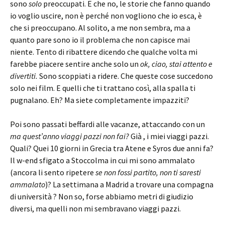
sono
solo
preoccupati. E che no, le storie che fanno quando
io voglio uscire, non è perché non vogliono che io esca, è
che si preoccupano. Al solito, a me non sembra, ma a
quanto pare sono io il problema che non capisce mai
niente. Tento di ribattere dicendo che qualche volta mi
farebbe piacere sentire anche solo un
ok, ciao, stai attento e
divertiti.
Sono scoppiati a ridere. Che queste cose succedono
solo nei film. E quelli che ti trattano così, alla spalla ti
pugnalano. Eh? Ma siete completamente impazziti?
Poi sono passati beffardi alle vacanze, attaccando con un
ma quest’anno viaggi pazzi non fai?
Già , i miei viaggi pazzi.
Quali? Quei 10 giorni in Grecia tra Atene e Syros due anni fa?
Il w-end sfigato a Stoccolma in cui mi sono ammalato
(ancora li sento ripetere
se non fossi partito, non ti saresti
ammalato
)? La settimana a Madrid a trovare una compagna
di università ? Non so, forse abbiamo metri di giudizio
diversi, ma quelli non mi sembravano viaggi pazzi.