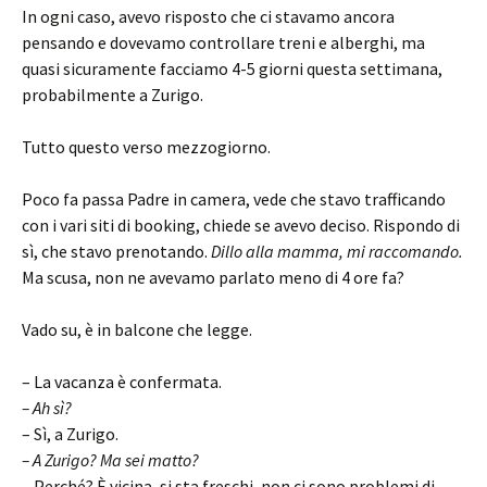
In ogni caso, avevo risposto che ci stavamo ancora
pensando e dovevamo controllare treni e alberghi, ma
quasi sicuramente facciamo 4-5 giorni questa settimana,
probabilmente a Zurigo.
Tutto questo verso mezzogiorno.
Poco fa passa Padre in camera, vede che stavo trafficando
con i vari siti di booking, chiede se avevo deciso. Rispondo di
sì, che stavo prenotando.
Dillo alla mamma, mi raccomando.
Ma scusa, non ne avevamo parlato meno di 4 ore fa?
Vado su, è in balcone che legge.
– La vacanza è confermata.
– Ah sì?
– Sì, a Zurigo.
– A Zurigo? Ma sei matto?
– Perché? È vicina, si sta freschi, non ci sono problemi di