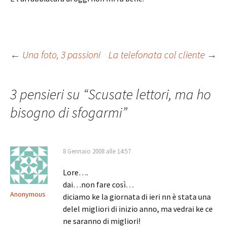
Navigazione
←
Una foto, 3 passioni
La telefonata col cliente
→
articolo
3 pensieri su “
Scusate lettori, ma ho
bisogno di sfogarmi
”
8 Gennaio 2008 alle 14:57
Lore….
dai…non fare così…
Anonymous
diciamo ke la giornata di ieri nn è stata una
delel migliori di inizio anno, ma vedrai ke ce
ne saranno di migliori!