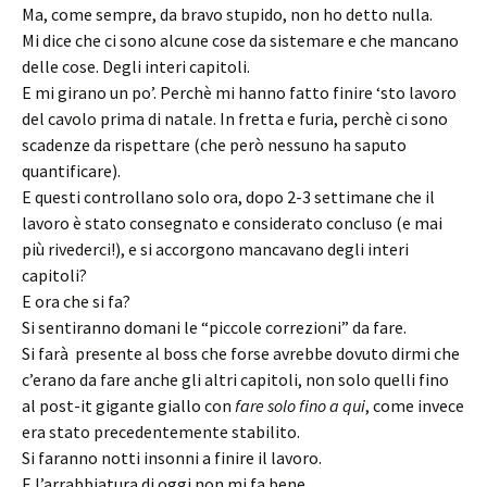
Ma, come sempre, da bravo stupido, non ho detto nulla.
Mi dice che ci sono alcune cose da sistemare e che mancano
delle cose. Degli interi capitoli.
E mi girano un po’. Perchè mi hanno fatto finire ‘sto lavoro
del cavolo prima di natale. In fretta e furia, perchè ci sono
scadenze da rispettare (che però nessuno ha saputo
quantificare).
E questi controllano solo ora, dopo 2-3 settimane che il
lavoro è stato consegnato e considerato concluso (e mai
più rivederci!), e si accorgono mancavano degli interi
capitoli?
E ora che si fa?
Si sentiranno domani le “piccole correzioni” da fare.
Si farà presente al boss che forse avrebbe dovuto dirmi che
c’erano da fare anche gli altri capitoli, non solo quelli fino
al post-it gigante giallo con
fare solo fino a qui
, come invece
era stato precedentemente stabilito.
Si faranno notti insonni a finire il lavoro.
E l’arrabbiatura di oggi non mi fa bene.