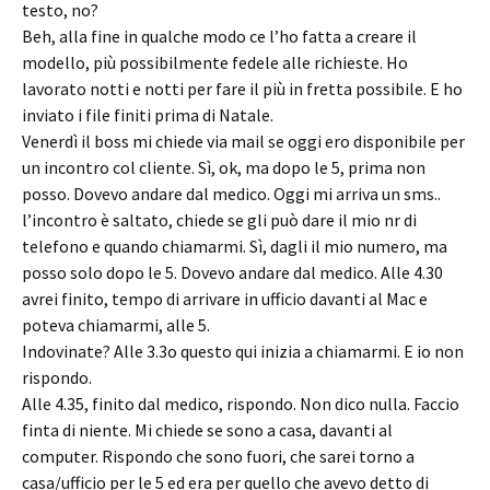
testo, no?
Beh, alla fine in qualche modo ce l’ho fatta a creare il
modello, più possibilmente fedele alle richieste. Ho
lavorato notti e notti per fare il più in fretta possibile. E ho
inviato i file finiti prima di Natale.
Venerdì il boss mi chiede via mail se oggi ero disponibile per
un incontro col cliente. Sì, ok, ma dopo le 5, prima non
posso. Dovevo andare dal medico. Oggi mi arriva un sms..
l’incontro è saltato, chiede se gli può dare il mio nr di
telefono e quando chiamarmi. Sì, dagli il mio numero, ma
posso solo dopo le 5. Dovevo andare dal medico. Alle 4.30
avrei finito, tempo di arrivare in ufficio davanti al Mac e
poteva chiamarmi, alle 5.
Indovinate? Alle 3.3o questo qui inizia a chiamarmi. E io non
rispondo.
Alle 4.35, finito dal medico, rispondo. Non dico nulla. Faccio
finta di niente. Mi chiede se sono a casa, davanti al
computer. Rispondo che sono fuori, che sarei torno a
casa/ufficio per le 5 ed era per quello che avevo detto di