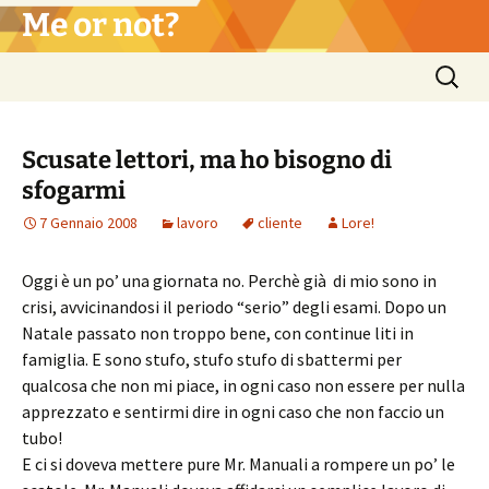
Vai
Me or not?
al
contenuto
Ricerca
per:
Scusate lettori, ma ho bisogno di
sfogarmi
7 Gennaio 2008
lavoro
cliente
Lore!
Oggi è un po’ una giornata no. Perchè già di mio sono in
crisi, avvicinandosi il periodo “serio” degli esami. Dopo un
Natale passato non troppo bene, con continue liti in
famiglia. E sono stufo, stufo stufo di sbattermi per
qualcosa che non mi piace, in ogni caso non essere per nulla
apprezzato e sentirmi dire in ogni caso che non faccio un
tubo!
E ci si doveva mettere pure Mr. Manuali a rompere un po’ le