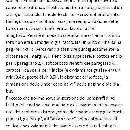
scatole. Mr. Manuali doveva affidarci un semplice lavoro di
conversione di una serie di manuali da un programma ad un
altro, utilizzando il modello che loro ci avrebbero fornito.
Facile, un copia-incolla di base, una reimportazione delle
foto, ma tutto sommato era un lavoro facile.
Sbagliato. Perchè il modello che alla fine ci hanno fornito
loro non era un modello già fatto. Ma un plico di una 30ina
pagine in cui si perdevano a stabilire puntigliosamente la
distanza dei margini, il rientro da applicare, il sottorientro
per il paragrafo 2, il sottosotto rientro del paragrafo 4, i
caratteri da usare per l’indice (e ovviamente guai se era un
arial 9.4 al posto di un 9.5!), la distanza delle foto, la
dimensione delle linee “decorative” della pagina e bla bla
bla.
Peccato che poi mancava la gestione dei paragrafi di 4o
livello (che nel vecchio manuale esistevano, mentre invece
non dovrebbero esistere), come dovevano essere gli elenchi
puntati, gli “stop”, gli “attenzione”, i blocchi di scritte di
codice, che ovviamente dovevano essere diversificati dal