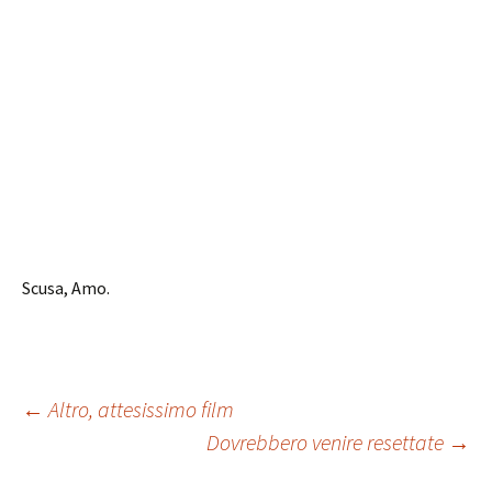
Scusa, Amo.
Navigazione
←
Altro, attesissimo film
Dovrebbero venire resettate
→