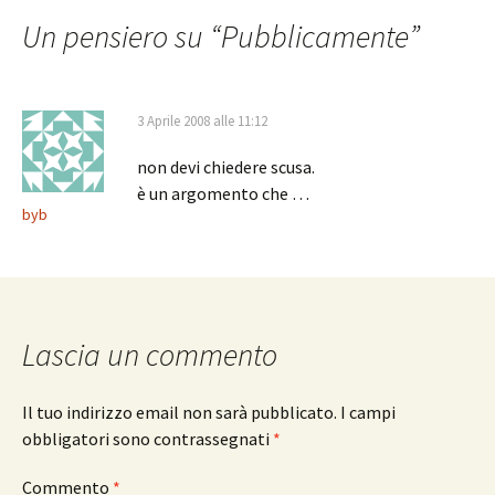
articolo
Un pensiero su “
Pubblicamente
”
3 Aprile 2008 alle 11:12
non devi chiedere scusa.
è un argomento che …
byb
Lascia un commento
Il tuo indirizzo email non sarà pubblicato.
I campi
obbligatori sono contrassegnati
*
Commento
*