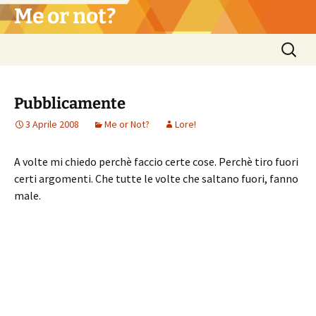
Vai
Me or not?
al
contenuto
Ricerca
per:
Pubblicamente
3 Aprile 2008
Me or Not?
Lore!
A volte mi chiedo perchè faccio certe cose. Perchè tiro fuori
certi argomenti. Che tutte le volte che saltano fuori, fanno
male.