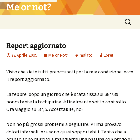
Vai
Me or not?
al
contenuto
Ricerca
per:
Report aggiornato
22 Aprile 2009
Me or Not?
malato
Lore!
Visto che siete tutti preoccupati per la mia condizione, ecco
il report aggiornato.
La febbre, dopo un giorno che è stata fissa sul 38°/39
nonostante la tachipirina, è finalmente sotto controllo.
Ora viaggio sui 37,5. Accettabile, no?
Non ho più grossi problemi a deglutire. Prima provavo
dolori infernali, ora sono quasi sopportabili. Tanto che a
pranzo sono riuscito a mangiarmi una pastina con brodo di