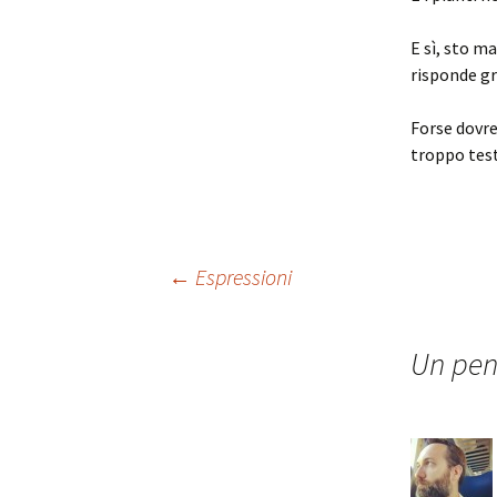
E sì, sto ma
risponde gr
Forse dovre
troppo test
Navigazione
←
Espressioni
articolo
Un pen