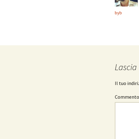
byb
Lascia
Il tuo indi
Comment