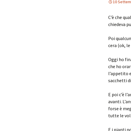
10 Settem
C’è che qua
chiedeva pu
Poi qualcun
cera (ok, le
Oggi ho fin
che ho ora
l’appetito 
sacchetti d
E poi c’è l’
avanti. L’a
forse è meg
tutte le vo
E i pianti 