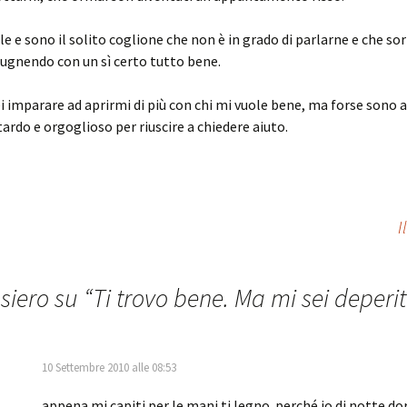
le e sono il solito coglione che non è in grado di parlarne e che sor
ugnendo con un sì certo tutto bene.
i imparare ad aprirmi di più con chi mi vuole bene, ma forse sono 
ardo e orgoglioso per riuscire a chiedere aiuto.
I
siero su “
Ti trovo bene. Ma mi sei deperi
10 Settembre 2010 alle 08:53
appena mi capiti per le mani ti legno. perché io di notte d