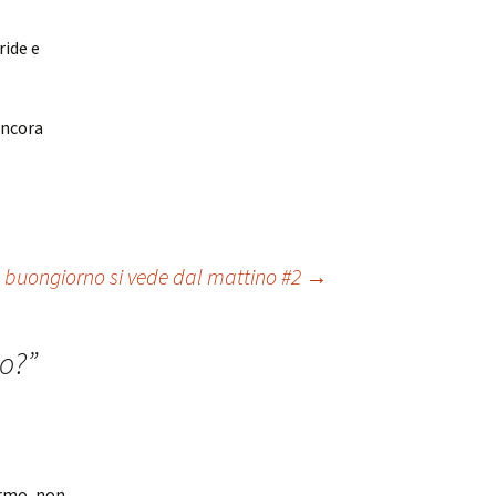
ride e
ancora
l buongiorno si vede dal mattino #2
→
to?
”
ormo, non