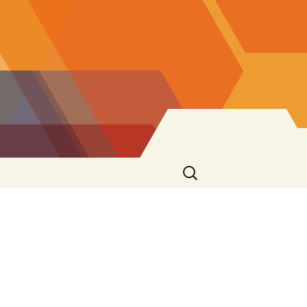
Ricerca
per: