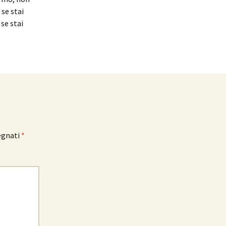
 se stai
se stai
egnati
*