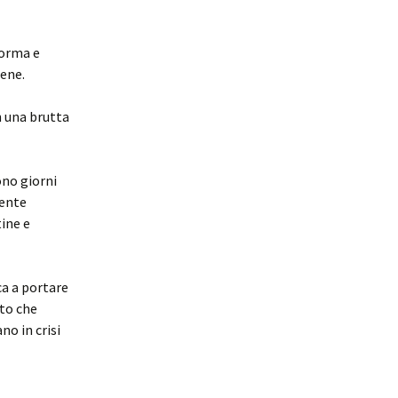
forma e
ene.
n una brutta
ono giorni
mente
ine e
ica a portare
tto che
no in crisi