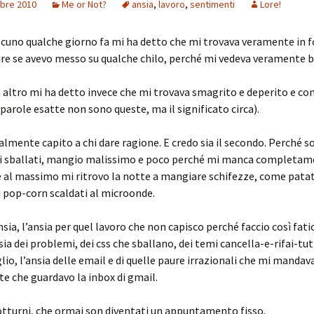
bre 2010
Me or Not?
ansia
,
lavoro
,
sentimenti
Lore!
lcuno qualche giorno fa mi ha detto che mi trovava veramente in 
re se avevo messo su qualche chilo, perché mi vedeva veramente b
 altro mi ha detto invece che mi trovava smagrito e deperito e co
 parole esatte non sono queste, ma il significato circa).
almente capito a chi dare ragione. E credo sia il secondo. Perché s
ri sballati, mangio malissimo e poco perché mi manca completa
e al massimo mi ritrovo la notte a mangiare schifezze, come patat
i pop-corn scaldati al microonde.
ansia, l’ansia per quel lavoro che non capisco perché faccio così fat
nsia dei problemi, dei css che sballano, dei temi cancella-e-rifai-tu
lio, l’ansia delle email e di quelle paure irrazionali che mi mandava
lte che guardavo la inbox di gmail.
notturni, che ormai son diventati un appuntamento fisso.