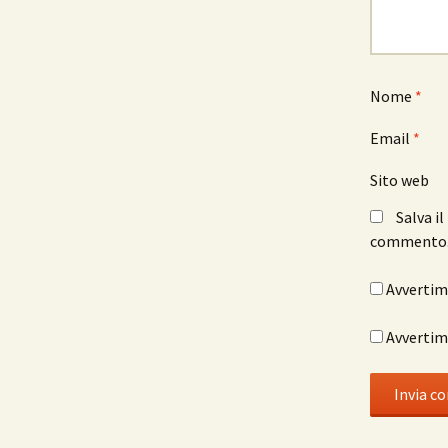
Nome
*
Email
*
Sito web
Salva i
commento
Avvertimi
Avvertimi