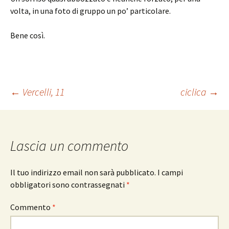
volta, in una foto di gruppo un po’ particolare.
Bene così.
Navigazione
←
Vercelli, 11
ciclica
→
articolo
Lascia un commento
Il tuo indirizzo email non sarà pubblicato.
I campi
obbligatori sono contrassegnati
*
Commento
*