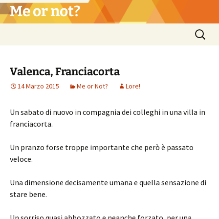
Vai
Me or not?
al
contenuto
Ricerca
per:
Valenca, Franciacorta
14 Marzo 2015
Me or Not?
Lore!
Un sabato di nuovo in compagnia dei colleghi in una villa in
franciacorta.
Un pranzo forse troppe importante che però è passato
veloce.
Una dimensione decisamente umana e quella sensazione di
stare bene.
Un sorriso quasi abbozzato e neanche forzato, per una