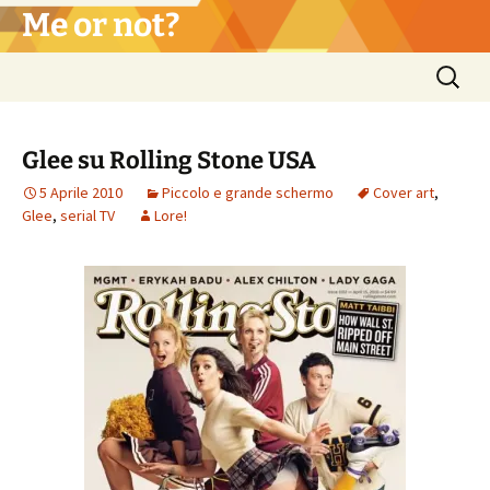
Vai
Me or not?
al
contenuto
Ricerca
per:
Glee su Rolling Stone USA
5 Aprile 2010
Piccolo e grande schermo
Cover art
,
Glee
,
serial TV
Lore!