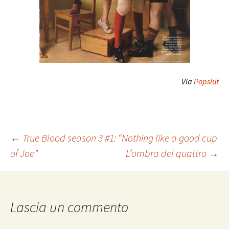
Via
Popslut
Navigazione
←
True Blood season 3 #1: “Nothing like a good cup
of Joe”
L’ombra del quattro
→
articolo
Lascia un commento