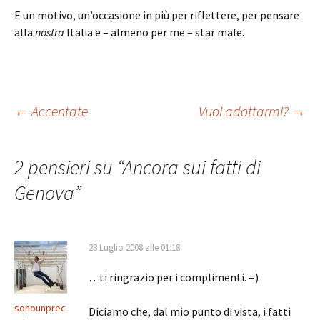
E un motivo, un’occasione in più per riflettere, per pensare
alla
nostra
Italia e – almeno per me – star male.
Navigazione
←
Accentate
Vuoi adottarmi?
→
articolo
2 pensieri su “
Ancora sui fatti di
Genova
”
23 Luglio 2008 alle 01:18
…ti ringrazio per i complimenti. =)
sonounprec
Diciamo che, dal mio punto di vista, i fatti