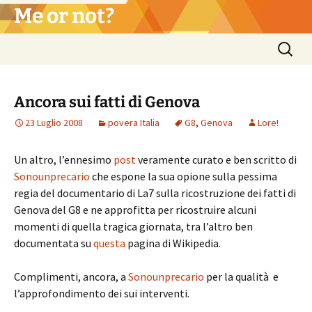
Vai
Me or not?
al
contenuto
Ricerca
per:
Ancora sui fatti di Genova
23 Luglio 2008
povera Italia
G8
,
Genova
Lore!
Un altro, l’ennesimo
post
veramente curato e ben scritto di
Sonounprecario
che espone la sua opione sulla pessima
regia del documentario di La7 sulla ricostruzione dei fatti di
Genova del G8 e ne approfitta per ricostruire alcuni
momenti di quella tragica giornata, tra l’altro ben
documentata su
questa
pagina di Wikipedia.
Complimenti, ancora, a
Sonounprecario
per la qualità e
l’approfondimento dei sui interventi.