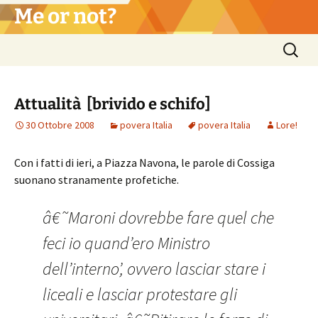
Vai
Me or not?
al
contenuto
Ricerca
per:
Attualità [brivido e schifo]
30 Ottobre 2008
povera Italia
povera Italia
Lore!
Con i fatti di ieri, a Piazza Navona, le parole di Cossiga
suonano stranamente profetiche.
â€˜Maroni dovrebbe fare quel che
feci io quand’ero Ministro
dell’interno’, ovvero lasciar stare i
liceali e lasciar protestare gli