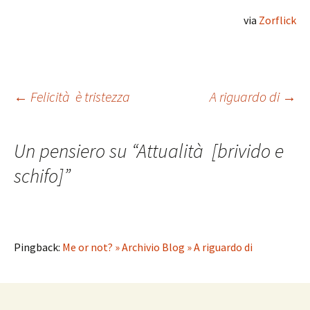
via
Zorflick
Navigazione
←
Felicità è tristezza
A riguardo di
→
articolo
Un pensiero su “
Attualità [brivido e
schifo]
”
Pingback:
Me or not? » Archivio Blog » A riguardo di